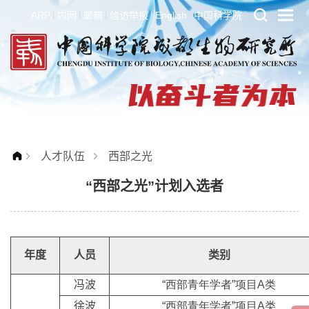
ARP
内网
邮箱
信访举报
English
中国科学院
人才队伍
西部之光
“西部之光”计划入选者
年度
人员
类别
冯波
“西部青年学者”项目A类
徐波
“西部青年学者”项目A类