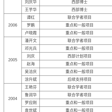
刘庆华
西部博士
王芋华
西部博士
谭红
联合学者项目
2006
罗鹏
重点和一般项目
卢晓霞
重点和一般项目
潘开文
联合学者项目
邓光兵
重点和一般项目
刘庆
西部计划项目
2005
赵海
重点和一般项目
吴洽庆
重点和一般项目
涂升斌
后续支持项目
王艳芬
联合学者项目
鲁润华
联合学者项目
2004
罗应刚
重点和一般项目
袁世斌
重点和一般项目