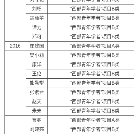
刘杨
“西部青年学者”项目B类
寇涌苹
“西部青年学者”项目B类
谭力
“西部青年学者”项目B类
邓可
“西部青年学者”项目B类
2016
崔建国
“西部青年学者”项目A类
樊小莉
“西部青年学者”项目B类
康洋
“西部青年学者”项目B类
王伦
“西部青年学者”项目B类
熊勤犁
“西部青年学者”项目B类
张紫晋
“西部青年学者”项目B类
赵天
“西部青年学者”项目B类
朱未
“西部青年学者”项目B类
曹鹏
“西部青年学者”项目A类
刘建亮
“西部青年学者”项目B类