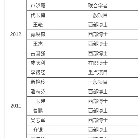
卢晓霞
联合学者
代玉梅
一般项目
王艳
西部博士
2012
青琳森
西部博士
王杰
西部博士
占国强
西部博士
成庆利
在职博士
李帮经
重点项目
靳艳玲
一般项目
潘志芬
西部博士
王玉建
西部博士
2011
曹鹏
西部博士
吴志军
西部博士
齐银
西部博士