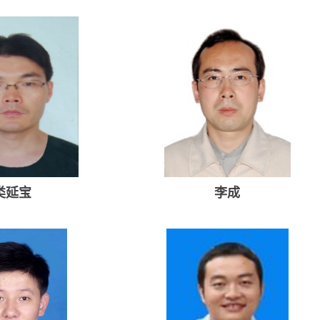
蒋珂
焦威