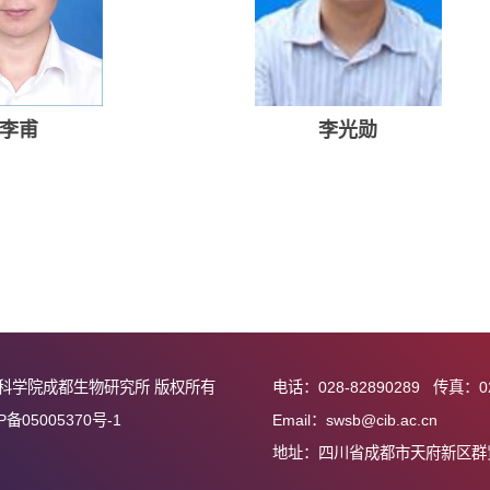
类延宝
李成
李甫
李光勋