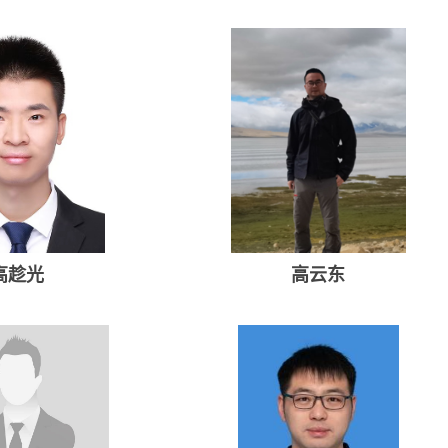
邓光兵
樊小莉
高趁光
高云东