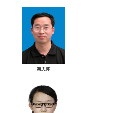
冯波
韩思怀