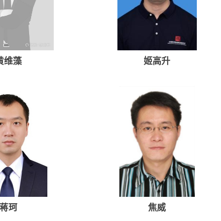
黄维藻
姬高升