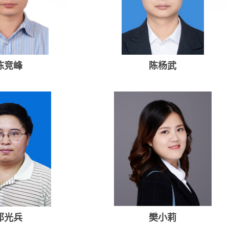
陈竞峰
陈杨武