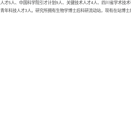
都生物所现有在职职工300余人，其中高级专业技术人员近150人，
有国家级人才5人、中国科学院引才计划9人、关键技术人才4人、四
川省杰出青年科技人才3人。研究所拥有生物学博士后科研流动站，