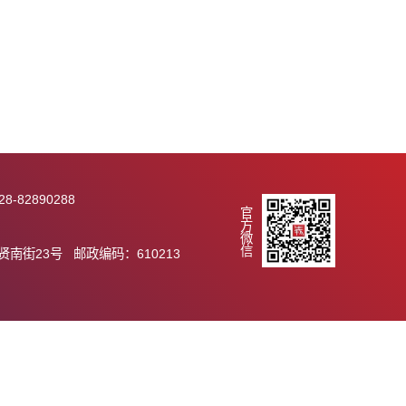
289 传真：028-82890288
官方微信
.ac.cn
市天府新区群贤南街23号 邮政编码：610213