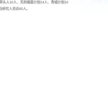
博士生导师37人。
川省学术技术带头人10人、天府峨眉计划14人、青城计划10
现有在站博士后研究人员近60人。