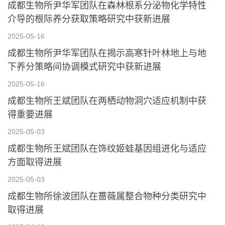
成都生物所尹华军团队在森林根系分泌物化学特性
介导的根际养分获取策略研究中获新进展
2025-05-16
成都生物所尹华军团队在揭示高寒针叶林地上与地
下养分策略间协调模式研究中获新进展
2025-05-16
成都生物所王斌团队在两栖动物洞穴适应机制中获
得重要进展
2025-05-03
成都生物所王斌团队在饰纹姬蛙基因组进化与适应
方面取得进展
2025-05-03
成都生物所徐波团队在蔷薇属整合物种分类研究中
取得进展