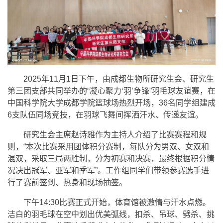
2025年11月1日下午，由成都生物所研究生会、研究生
第三团支部共同举办的“凝心聚力‘羽’争锋”羽毛球友谊赛，在
中国科学院大学成都学院篮球场热烈开场，36名同学组建成
6支队伍同场竞技，在羽球飞舞间挥洒汗水、传递友谊。
研究生会
主席赵诗雅作为主持人介绍了比赛赛程和规
则，“本次比赛采用团体积分赛制，每队分为男双、女双和
混双，采取三局两胜制，分为初赛和决赛，最终根据积分情
况决出冠军、亚军和季军”。工作组同学们带领参赛选手进
行了赛前签到、热身和现场抽签。
下午14:30比赛正式开始，体育馆被激情与汗水点燃。
洁白的羽毛球在空中划出优美弧线，扣杀、吊球、劈杀、挑