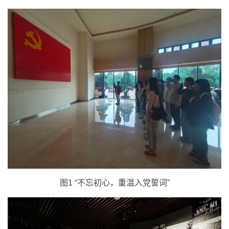
图1 “不忘初心，重温入党誓词”