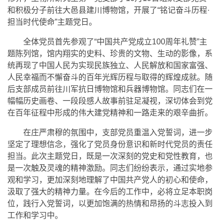
和积极分子前往大邑县建川博物馆，开展了“铭记奋斗历程·
担当时代使命”主题党日。
全体党员首先参观了“中国共产党成立100周年礼赞”主
题陈列馆，馆内翔实的史料、珍贵的文物、生动的影像，系
统再现了中国人民为实现民族独立、人民解放和国家富强、
人民幸福而不懈奋斗的百年光辉历程与取得的辉煌成就。随
后支部成员前往川军抗日博物馆和兵器博物馆。同志们在一
幅幅历史画卷、一段段感人故事前驻足凝视，深切体会到党
在百年征程中形成的伟大建党精神和一路走来的艰辛曲折。
在庄严肃穆的氛围中，支部党员重温入党誓词，进一步
坚定了理想信念，强化了党员身份意识和新时代党员的责任
担当。此次主题党日，既是一次深刻的党史和党性教育，也
是一次触及灵魂的精神激励。同志们纷纷表示，通过实地参
观和学习，更加深刻地理解了中国共产党人的初心和使命，
汲取了强大的精神力量。在今后的工作中，必将立足本职岗
位，践行入党誓词，以更加饱满的热情和昂扬的斗志投入到
工作和学习中。