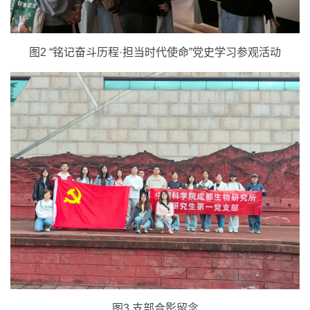
图2 “铭记奋斗历程·担当时代使命”党史学习参观活动
图3 支部合影留念