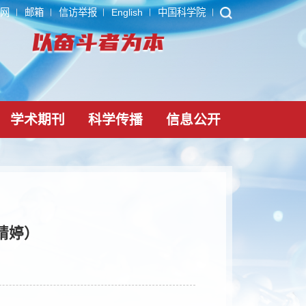
ARP
内网
邮箱
信访举报
English
中国科学院
党建文化
学术期刊
科学传播
信息公
作导师汪婧婷）
-13