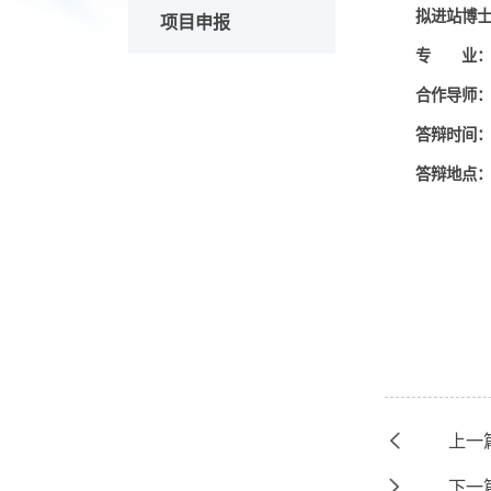
学术活动
拟
项目申报
专
合
答
答