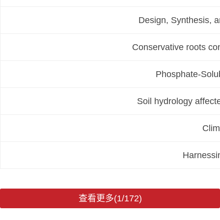
Design, Synthesis, a
Conservative roots conf
Phosphate-Solub
Soil hydrology affect
Clim
Harnessin
查看更多(1/172)