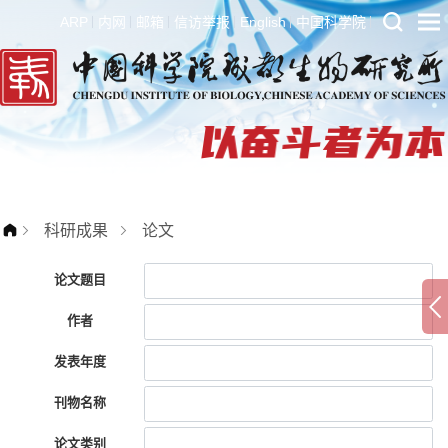
ARP
内网
邮箱
信访举报
English
中国科学院
科研成果
论文
论文题目
作者
发表年度
刊物名称
论文类别