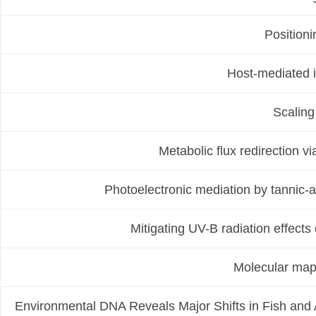
Positioni
Host-mediated i
Scaling
Metabolic flux redirection v
Photoelectronic mediation by tannic-a
Mitigating UV-B radiation effect
Molecular mapp
Environmental DNA Reveals Major Shifts in Fish and