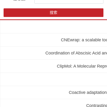
搜索
CNEwrap: a scalable too
Coordination of Abscisic Acid an
ClipMol: A Molecular Rep
Coactive adaptation
Contrasting