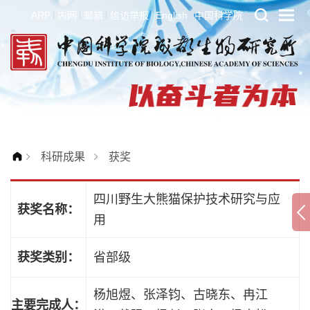
ARP
内网
邮箱
信访举报
English
中国科学院
科研成果
获奖
四川野生大熊猫保护技术研究与应
获奖名称：
用
获奖类别：
省部级
杨旭煜、张泽钧、古晓东、冉江
主要完成人：