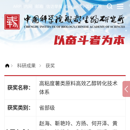
ARP
内网
邮箱
信访举报
English
中国科学院
科研成果
获奖
高粘度薯类原料高效乙醇转化技术
获奖名称：
体系
获奖类别：
省部级
赵海、靳艳玲、方扬、何开泽、黄