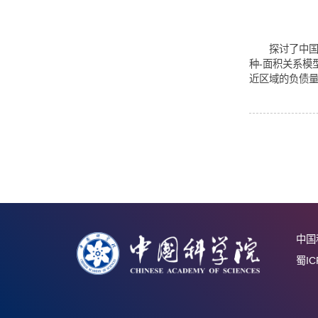
（2）
探
种-面
近区域