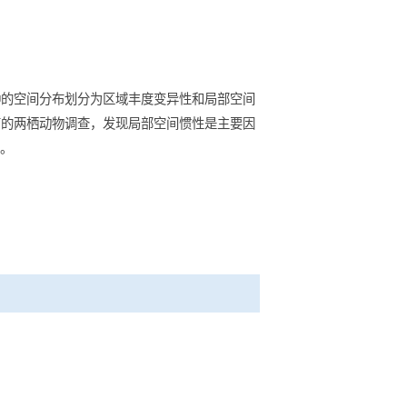
制模型，将物种的空间分布划分为区域丰度变异性和局部空间
国西南部和越南的两栖动物调查，发现局部空间惯性是主要因
imal Ecology
)
。