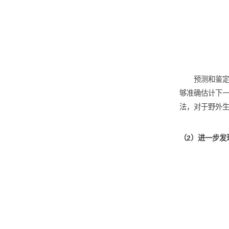
2. 生
（1）
预
够准确
法，对