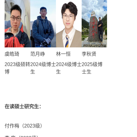
虞皓琦
范月峥
林一恒
李秋贤
2023级硕转
2024级博士
2024级博士
2025级博
博
生
生
士生
在读硕士研究生：
付作梅（2023级）