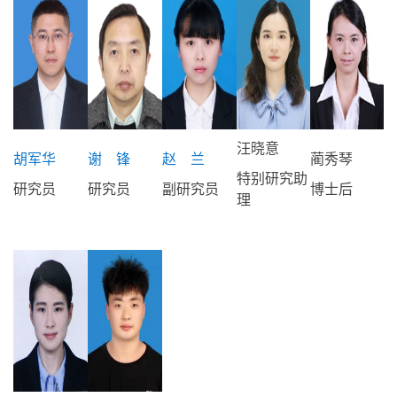
汪晓意
胡军华
谢 锋
赵 兰
蔺秀琴
特别研究助
研究员
研究员
副研究员
博士后
理