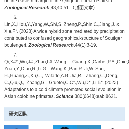
on the eastern margin of the Qinghai-Tibetan Plateau.
Zoological Research
,43,40-51.（封面文章）
6.
Lin,X.,Hou,Y.,Yang,W.,Shi,S.,Zheng,P.,Shin,C.,Jiang,J. &
Xie,F*. (2023) A wide hybrid zone mediated by precipitation
contributed to confused geographical-structure of Scutiger
boulengeri.
Zoological Research
,44(1):3-19.
7.
Qi,X#*.,Wu,J#.,Zhao,L#.,Wang,L.,Guang,X.,Garber,P.A.,Opie
Yuan,Y.,Diao,R.,Li,G., Wang,K.,Pan,R.,Ji,W.,Sun,
H.,Huang,Z.,Xu,C., Witarto,A.B.,Jia,R., Zhang,C.,Deng,
C.,Qiu,Q., Zhang,G., Grueter,C.C*.,Wu,D*.,Li,B*. (2023)
Adaptations to a cold climate promoted social evolution in
Asian colobine primates.
Science
,380(6648):eabl8621.
研究团队