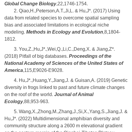
Global Change Biology
,22,1746-1754.
2. Qiao,H.,Peterson,A.T.,Ji,L. & Hu,J*. (2017) Using
data from related species to overcome spatial sampling
bias and associated limitations in ecological niche
modeling.
Methods in Ecology and Evolution
,8,1804-
1812.
3. You,Z.,Hu,J*.,Wei,Q.,Li,C.,Deng,X. & Jiang,Z*.
(2018) Pitfall of big databases.
Proceedings of the
National Academy of Sciences of the United States of
America
,115,E9026-E9028.
4. Hu,J*.,Huang,Y.,Jiang,J. & Guisan,A. (2019) Genetic
diversity in frogs linked to past and future climate changes
on the roof of the world.
Journal of Animal
Ecology
,88,953-963.
5. Wang,X.,Zhong,M.,Zhang,J.,Si,X.,Yang,S.,Jiang,J. &
Hu,J*. (2022) Multidimensional amphibian diversity and
community structure along a 2600 m elevational gradient