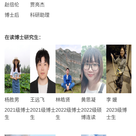
赵倍伦
贾亮杰
博士后
科研助理
在读博士研究生：
杨胜男
王远飞
林皓贤
黄思凝
李 媛
2021级博士
2021级博士
2022级博士
2022级硕
2023级博
生
生
生
博连读
士生