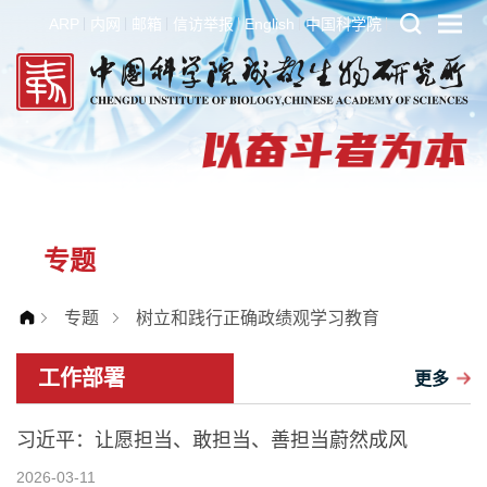
ARP
内网
邮箱
信访举报
English
中国科学院
专题
专题
树立和践行正确政绩观学习教育
工作部署
更多
习近平：让愿担当、敢担当、善担当蔚然成风
2026-03-11