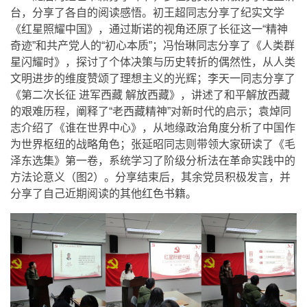
台，分享了各自的阅读感悟。初王超同志分享了纪实文学
《红星照耀中国》，通过斯诺的视角还原了长征这一“精神
奇迹”和共产党人的“初心本质”；冯怡琳同志分享了《人类群
星闪耀时》，探讨了个体决策与历史转折的偶然性，从人类
文明进步的维度赞颂了理想主义的光辉；李天一同志分享了
《第二次长征 进军西藏 解放西藏》，讲述了和平解放西藏
的艰难历程，阐释了“老西藏精神”对新时代的启示；袁焯同
志介绍了《谁在世界中心》，从地缘政治角度分析了中国作
为世界枢纽的战略角色；张延昭同志则带领大家研读了《毛
泽东选集》第一卷，系统学习了阶级分析法在革命实践中的
方法论意义（图2）。分享结束后，其余党员积极发言，并
分享了自己近期阅读的其他红色书籍。