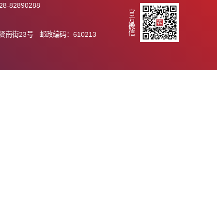
289 传真：028-82890288
官方微信
.ac.cn
市天府新区群贤南街23号 邮政编码：610213