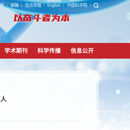
ARP
内网
邮箱
信访举报
English
中国科学院
党建文化
学术期刊
科学传播
信息公
 杨雨等7人
-21