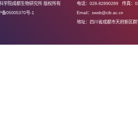
上一篇：学位论文答辩公告 - 车宇婷
下一篇：博士后出站审核会（合作导师包维楷）
中国科学院成都生物研究所 版权所有
电话：028-82890
蜀ICP备05005370号-1
Email：swsb@cib
地址：四川省成都