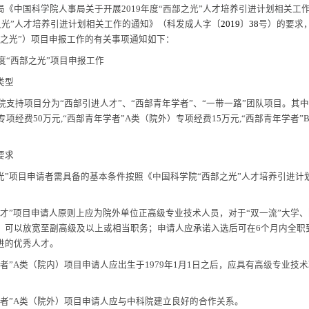
院人事局《中国科学院人事局关于开展
2019
年度
“
西部之光
”
人才培养
度
“
西部之光
”
人才培养引进计划相关工作的通知》（科发成人字
〔
2019
称
“
西部之光
”
）项目申报工作的有关事项通知如下：
2019
年度“西部之光”项目申报工作
）项目类型
9
年度，院支持项目分为
“
西部引进人才
”
、
“
西部青年学者
”
、
“
一带一路
”
（院内）专项经费
50
万元
,“
西部青年学者
”A
类（院外）专项经费
15
万元
,“
）申报要求
西部之光
”
项目申请者需具备的基本条件按照《中国科学院
“
西部之光
”
部引进人才
”
项目申请人原则上应为院外单位正高级专业技术人员，对于
申请人，可以放宽至副高级及以上或相当职务；申请人应承诺入选后可
院外引进的优秀人才。