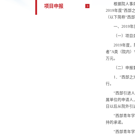
学术报告
根据
项目申报
2019
年
（以下简
一、
（一
201
者
”A
类
万元。
（二
1
．
“
行。
“
西
属单位的
日以后从