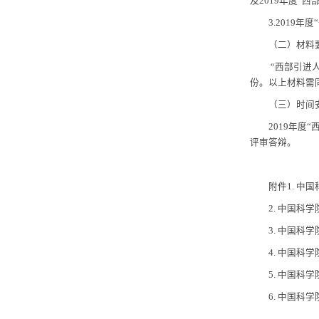
（一
1.20
后）。
2.20
及
2019
3.20
（二
“
西
份。以上
（三
201
评审答辩
附件