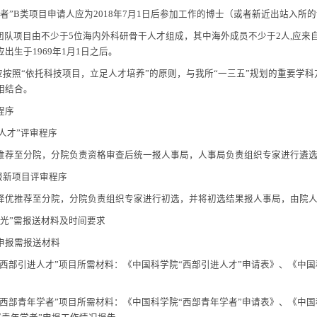
部青年学者
”A
类（院内）项目申请人应出生于
1979
年
1
月
1
日之后，应具
。
部青年学者
”A
类（院外）项目申请人应与中科院建立良好的合作关系。
部青年学者
”B
类项目申请人应为
2018
年
7
月
1
日后参加工作的博士（或者
带一路
”
团队项目由不少于
5
位海内外科研骨干人才组成，其中海外成员
职务，应出生于
1969
年
1
月
1
日之后。
报项目应按照
“
依托科技项目，立足人才培养
”
的原则，与我所
“
一三五
”
展需求相结合。
）评审程序
西部引进人才
”
评审程序
人单位推荐至分院，分院负责资格审查后统一报人事局，人事局负责组
他新申报新项目评审程序
人单位择优推荐至分院，分院负责组织专家进行初选，并将初选结果报
“西部之光”需报送材料及时间要求