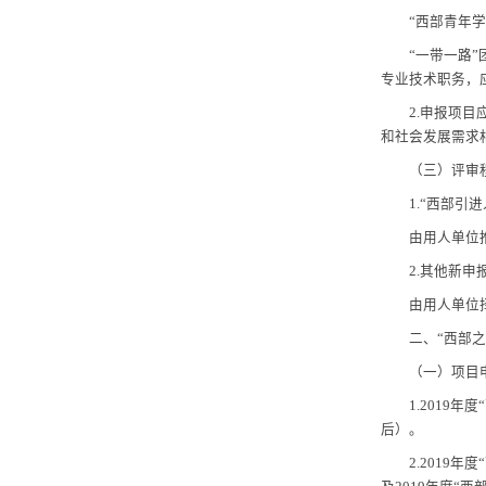
“
西
持的承诺
“
西
“
西
“
一
专业技术
2.
申
和社会发
（三
1.“
由用
2.
其
由用
二、