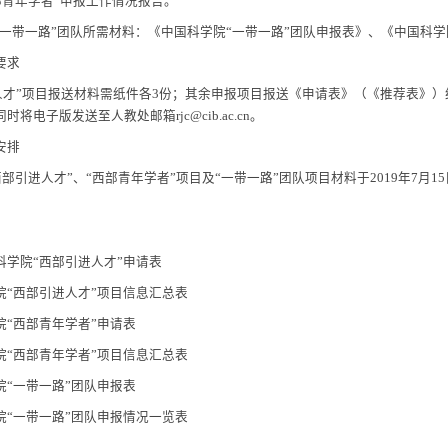
）项目申报需报送材料
19
年度
“
西部引进人才
”
项目所需材料：《中国科学院
“
西部引进人才
”
申
19
年度
“
西部青年学者
”
项目所需材料：《中国科学院
“
西部青年学者
”
申
年度
“
西部青年学者
”
申报工作情况报告。
19
年度
“
一带一路
”
团队所需材料：《中国科学院
“
一带一路
”
团队申报表
）材料要求
部引进人才
”
项目报送材料需纸件各
3
份；其余申报项目报送《申请表》
材料需同时将电子版发送至人教处邮箱
rjc@cib.ac.cn
。
）时间安排
9
年度
“
西部引进人才
”
、
“
西部青年学者
”
项目及
“
一带一路
”
团队项目材料
。
1. 中国科学院“西部引进人才”申请表