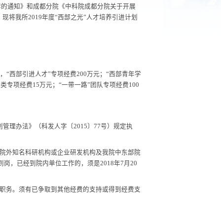
引进计划相关工作的通知》和成都分院《中科院成都分院关于开展
〕
38
号
）的要求，现将我所
2019
年度
“
西部之光
”
人才培养引进计划
团队项目。其中，
“
西部引进人才
”
专项经费
200
万元；
“
西部青年学
西部青年学者
”B
类专项经费
15
万元；
“
一带一路
”
团队专项经费
100
人才培养引进计划管理办法》（科发人字〔
2015
〕
77
号）规定执
“
双一流
”
大学、院外知名科研机构或企业研发机构及我院中东部院
在
6
个月内全职到岗，已经到院内单位工作的，须是
2018
年
7
月
20