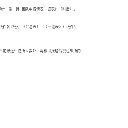
请表》、《中国科学院
“
西部引进人才
”
项目信息汇总表》（附
请表》、《中国科学院
“
西部青年学者
”
项目信息汇总表》（附后）
》、《中国科学院
“
一带一路
”
团队申报情况一览表》（附后）。
（《推荐表》）纸件各
12
份，《汇总表》（《一览表》）纸件
3
于
2019
年
7
月
15
日前报送生物所人教处，再根据报送情况组织所内