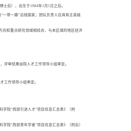
有高级专业技术职务。须有已争取到其他经费的支持或得到经费支
新近出站入所的博士后），出生于
1984
年
1
月
1
日之后。
不少于
2
人
,
应来自
“
一带一路
”
沿线国家；团队负责人应具有正高级
规划的重要学科方向和重点研究领域相结合，与本区域的地区经济
织专家进行遴选，评审结果由院人才工作领导小组审定。
人事局，由院人才工作领导小组审定。