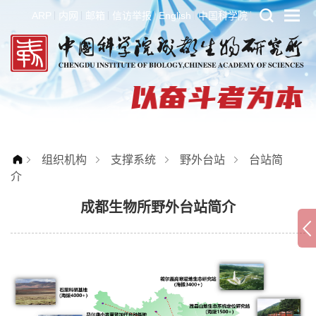
ARP
内网
邮箱
信访举报
English
中国科学院
组织机构
支撑系统
野外台站
台站简
介
成都生物所野外台站简介