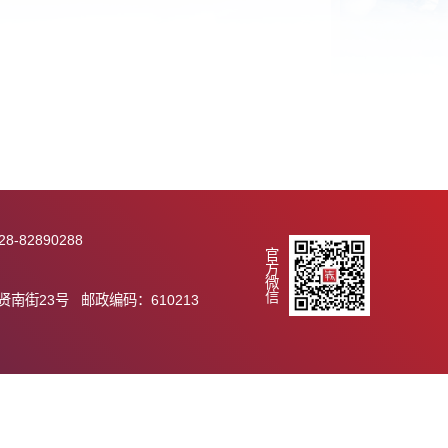
289 传真：028-82890288
官方微信
.ac.cn
市天府新区群贤南街23号 邮政编码：610213