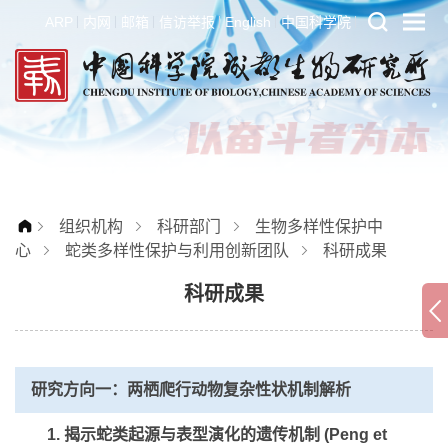
ARP
内网
邮箱
信访举报
English
中国科学院
组织机构
科研部门
生物多样性保护中
心
蛇类多样性保护与利用创新团队
科研成果
科研成果
研究方向一：两栖爬行动物复杂性状机制解析
1. 揭示蛇类起源与表型演化的遗传机制 (Peng et
al.,2023,
Cell
)