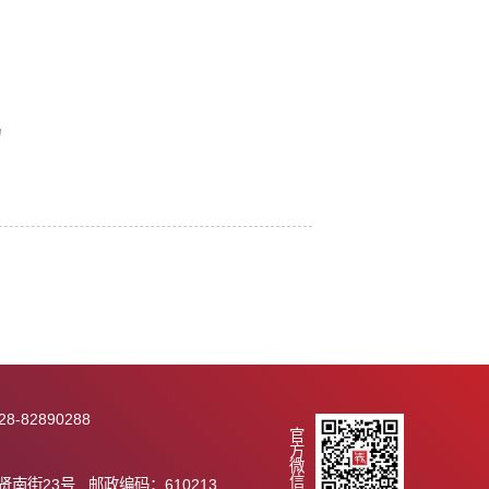
彭忠良
刘家昌
2022级博士生
2023级博士生
吴帝豪
科研助理
丁雨婧、王之扬