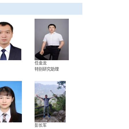
.
The Innovation
,2022,3(5):100295. IF5year=32.100.
ng Changjun,Li Jia-Tang*. The structural and functional
Cell Reports
,2022,40,111079. IF5year=9.900.
,Liao Wen-Bo,Deng Cao,Wang Zeng,Hillis David M.*,Zhang
in Asian flying treefrogs.
Proceedings of the National
,e2116342119. (
封面论文
) IF5year=12.000.
蒋珂
任金龙