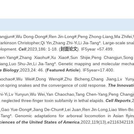
. 科技部，第二次青藏高原综合科学考察研究项目课题，2019QZK
2019-11至2024-10，1600万元，在研，主持。
. 科技部，国家重点研发计划项目，2023YFF1304803，国
023年12月-2026年11月，640万元，在研，主持。
 中国科学院，战略性先导科技专项（B类）课题，XDB31000000，
持。
文
eng Changjun#,Wu Dong-Dong#,Ren Jin-Long#,Peng Zhong-Li
g Ke,Parkinson Christopher,Qi Yin,Zhang Zhi-Yi,Li Jia-Tang*. L
ate development.
Cell
,2023,186: 1-18. (
封面论文
). IF5year =57.
ang Chen-Yang#,Zhang Xiaohu#,Xu Xiao#,Sun Shijie,Peng 
g,Xie Liang,Luo Shu-Jin,Li Jia-Tang*. Genetic mapping and mol
Genome Biology
,2023,24: 46. (
Featured Article
). IF5year=17.
an Chaochao#,Wu Wei#,Dong Wenqi#,Zhu Bicheng,Chang Jia