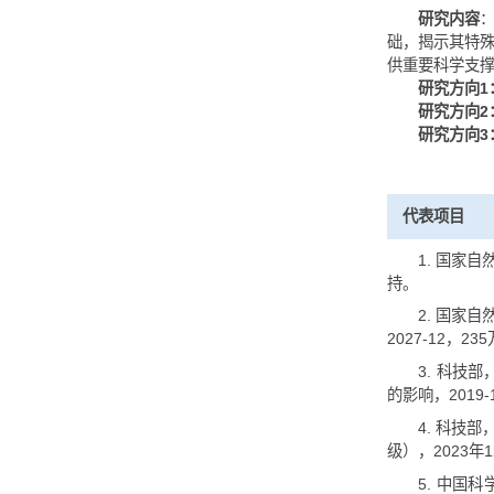
研究内
研
础，揭
供重要
研
研
研
代表项
1.
持。
2
2027