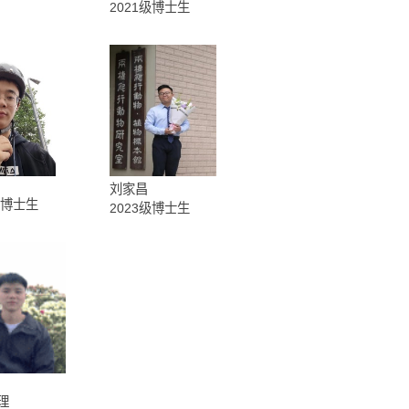
实验师
特别研究助理
李蕊晗
彭长军
博士后
2021级博士生