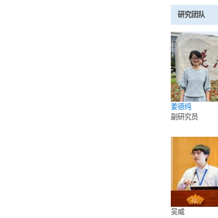
acclimat
4.Z
divergen
5.W
Ya-Ping
Academy
研究团
姜德纯