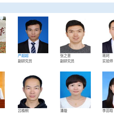
ion in hot-spring snakes and the convergence of cold response
hang Zhi-Yi,Lv Yunyun,Wu Wei,Yan Chaochao,Tang Chen-Yang,Pe
ce of a neglected three-finger toxin subfamily in lethal elapids.
u Wei#,Gao Yue-Dong#,Jiang De-Chun#,Lei Juan,Ren Jin-Long
*,Li Jia-Tang*. Genomic adaptations for arboreal locomotion 
 of Sciences of the United States of America
,2022,119(13)
队
严超超
张之意