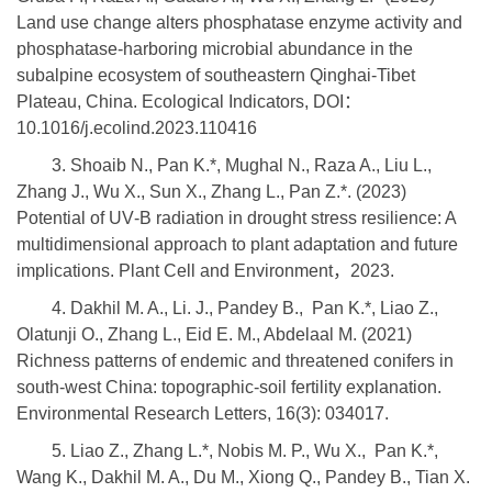
Land use change alters phosphatase enzyme activity and
phosphatase-harboring microbial abundance in the
subalpine ecosystem of southeastern Qinghai-Tibet
Plateau, China. Ecological Indicators, DOI：
10.1016/j.ecolind.2023.110416
3. Shoaib N., Pan K.*, Mughal N., Raza A., Liu L.,
Zhang J., Wu X., Sun X., Zhang L., Pan Z.*. (2023)
Potential of UV‐B radiation in drought stress resilience: A
multidimensional approach to plant adaptation and future
implications. Plant Cell and Environment，2023.
4. Dakhil M. A., Li. J., Pandey B., Pan K.*, Liao Z.,
Olatunji O., Zhang L., Eid E. M., Abdelaal M. (2021)
Richness patterns of endemic and threatened conifers in
south-west China: topographic-soil fertility explanation.
Environmental Research Letters, 16(3): 034017.
5. Liao Z., Zhang L.*, Nobis M. P., Wu X., Pan K.*,
Wang K., Dakhil M. A., Du M., Xiong Q., Pandey B., Tian X.