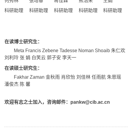
何秀林
张培春
蒋佳霖
熊浩荣
王娟
科研助理
科研助理
科研助理
科研助理
科研助理
在读博士研究生：
Meta Francis Zebene Tadesse Noman Shoaib 朱仁欢
刘利玲 张 娟 白笑云 郭子安 李天一
在读硕士研究生：
Fakhar Zaman 金秋雨 肖欣怡 刘佳林 任雨航 朱恩瑶
潘俊杰 陈 馨
欢迎有志之士加入，咨询邮件：pankw@cib.ac.cn