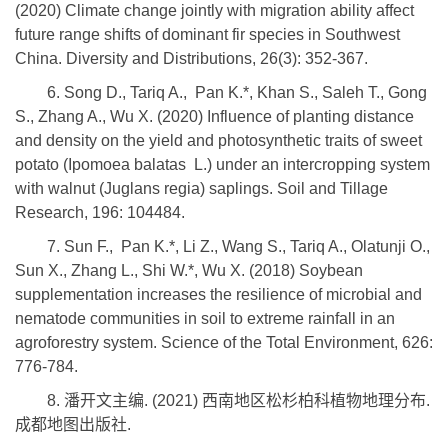
(2020) Climate change jointly with migration ability affect
future range shifts of dominant fir species in Southwest
China. Diversity and Distributions, 26(3): 352-367.
6. Song D., Tariq A., Pan K.*, Khan S., Saleh T., Gong
S., Zhang A., Wu X. (2020) Influence of planting distance
and density on the yield and photosynthetic traits of sweet
potato (Ipomoea balatas L.) under an intercropping system
with walnut (Juglans regia) saplings. Soil and Tillage
Research, 196: 104484.
7. Sun F., Pan K.*, Li Z., Wang S., Tariq A., Olatunji O.,
Sun X., Zhang L., Shi W.*, Wu X. (2018) Soybean
supplementation increases the resilience of microbial and
nematode communities in soil to extreme rainfall in an
agroforestry system. Science of the Total Environment, 626:
776-784.
8. 潘开文主编. (2021) 西南地区松杉柏科植物地理分布.
成都地图出版社.