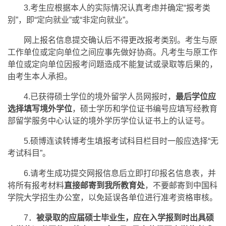
3.考生应根据本人的实际情况认真考虑并确定“报考类
别”，即“定向就业”或“非定向就业”。
网上报名信息提交确认后不得更改报考类别。考生与原
工作单位或定向单位之间应事先做好协商。凡考生与原工作
单位或定向单位因报考问题造成不能复试或录取等后果的，
由考生本人承担。
4.已获得硕士学位的境外留学人员网报时，
最后学位应
选择填写境外学位
，硕士学历和学位证书编号应填写经教育
部留学服务中心认证的境外学历学位认证书上的认证号。
5.硕博连读转博考生填报考试科目栏目时一般应选择“无
考试科目”。
6.请考生成功提交网报信息后立即打印报名信息表，并
将所有报考材料
直接邮寄到我所教育处
，不要邮寄到中国科
学院大学招生办公室，以免延误各单位进行准考资格审核。
7．
被录取的应届硕士毕业生，应在入学报到时出具硕