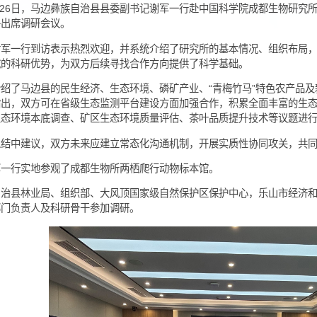
026年5月26日，马边彝族自治县县委副书记谢军一行赴中国科学
记李铁牛出席调研会议。
铁牛对谢军一行到访表示热烈欢迎，并系统介绍了研究所的基本情
用等领域的科研优势，为双方后续寻找合作方向提供了科学基础。
军全面介绍了马边县的民生经济、生态环境、磷矿产业、“青梅竹马
研究员指出，双方可在省级生态监测平台建设方面加强合作，积累
员围绕生态环境本底调查、矿区生态环境质量评估、茶叶品质提升
铁牛在总结中建议，双方未来应建立常态化沟通机制，开展实质性
后，谢军一行实地参观了成都生物所两栖爬行动物标本馆。
边彝族自治县林业局、组织部、大风顶国家级自然保护区保护中心
合作处部门负责人及科研骨干参加调研。