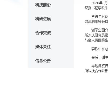
头条新闻
2
科技前沿
纪委书
李
科研进展
资源利
谢
合作交流
所刘庆
与会人
媒体关注
李
会
信息公告
马
所科技