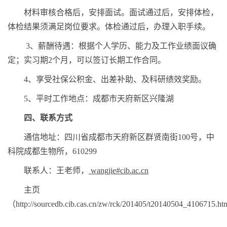
材料审核合格后，安排面试。面试通过后，安排体检，
体检结果须满足岗位要求。体检通过后，办理入职手续。
3
、薪酬待遇：根据个人学历、能力及工作业绩面议确
定；实习期
2
个月，可以签订长期工作合同。
4
、享受社保公积金、出差补助、及科研绩效奖励。
5
、平时工作地点：成都市天府新区兴隆湖
四、联系方式
通信地址：四川省成都市天府新区群贤南街
100
号，中
科院成都生物所，
610299
联系人：王老师，
wangjie#cib.ac.cn
主页
（
http://sourcedb.cib.cas.cn/zw/rck/201405/t20140504_4106715.ht