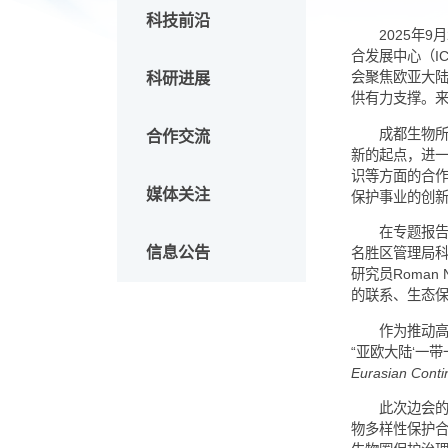
头条新闻
科技前沿
2
合发展中
科研进展
会聚焦
供有力
成
合作交流
新的起
识等方
媒体关注
保护事
在专
信息公告
名胜区管
研究员R
的联系
作
“亚欧大