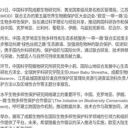
作者：
李彩侠、仇莹莹
时
025年9月23日，中国科学院成都生物研究所、黄龙国家级风景名
心（ICIMOD）联合主办的第五届世界生物圈保护区大会边会-“
欧亚大陆生物多样性保护，旨在通过科学理论与经验共享，推动跨
支撑。来自中国、克罗地亚、比利时、葡萄牙、伊朗、乌兹别克斯坦
都生物所所长、中国-克罗地亚生物多样性和生态系统服务“一带一
点，进一步推动共建“绿色丝绸之路”生态廊道、加强濒危物种的联
面的合作，携手国内外科研机构、保护组织与国际伙伴，通过联合
业的创新与突破，为塑造人与自然可持续发展贡献力量。
题报告环节，中国科学院植物研究所研究员申小莉、国际山地综合发展中心生
理局科研处方泽全、全球跨学科研究学院主任Uttam Babu Sh
oman Nazarov、江苏盐城国家级珍禽自然保护区管理处资
、生态保护方法以及区域性合作等主题分享报告。
为推动高水平生物多样性保护研究网络建立的重要环节，中国、克
陆‘一带一路’生物多样性保护合作倡议”(
The Initiative on Biodiver