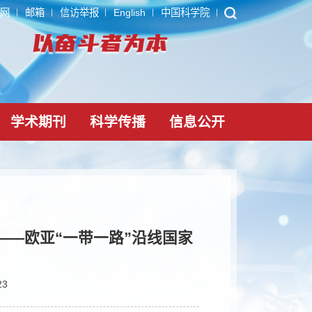
ARP
内网
邮箱
信访举报
English
中国科学院
党建文化
学术期刊
科学传播
信息公
大会边会——欧亚“一带一路”沿线国家
性保护