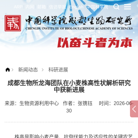
ARP
内网
邮箱
信访举报
English
中国科学院
新闻动态
科研进展
成都生物所龙海团队在小麦株高性状解析研究
中获新进展
来源：
生物资源利用中心
作者：
张镌钰
时间：2026-06-
30
株高是影响小麦产量、抗倒伏能力及适应性的关键农艺