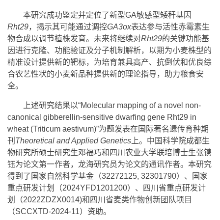
本研究成功鉴定并定位了新型GA敏感型矮秆基因
Rht29
，揭示其可能通过调控
GA3ox
表达参与活性赤霉素生
物合成以调节植株发育。未来将继续对
Rht29
的关键功能基
因进行克隆、功能验证及分子机制解析，以期为小麦株型的
精准设计提供新的靶标，为培育兼具高产、抗倒伏和优良综
合农艺性状的小麦新品种提供新的理论指导，助力粮食安
全。
上述研究结果以“Molecular mapping of a novel non-
canonical gibberellin-sensitive dwarfing gene Rht29 in
wheat (Triticum aestivum)”为题发表在国际著名遗传育种期
刊
Theoretical and Applied Genetics
上。中国科学院成都生
物研究所硕士研究生邓福巧和四川农业大学联培博士生张镌
钰为论文第一作者，龙海研究员为论文的通讯作者。本研究
得到了国家自然科学基金（32272125, 32301790）、国家
重点研发计划（2024YFD1201200）、四川省重点研发计
划（2022ZDZX0014)和四川省麦类作物创新团队项目
（SCCXTD-2024-11）资助。