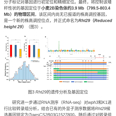
分子标记对基因进行初定位和精细定位。最终，将控制该矮
秆性状的基因定位于
小麦2B染色体约3.9 Mb（799.5-803.4
Mb）的物理区间
，该区间内尚无已报道的株高调控基因，
是一个新的株高调控位点，并正式命名为
Rht29
（
Reduced
height 29
）
（图3）。
图3
Rht29
的遗传分析及基因定位
研究进一步通过RNA测序（RNA-seq）对
wph3
和K1进
行比较转录组分析，结合已有的外显子测序数据将
Rht29
候
选基因锁定为
TraesCS2B03G1527800
。随后通过对转录组