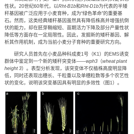
性状。20世纪60年代，以
Rht-B1b
和
Rht-D1b
为代表的半矮
秆基因被广泛应用于小麦育种，成为“绿色革命”的重要基
石。然而，这类经典矮秆基因虽然具有降低株高并增强抗倒
伏的能力，却在胚芽鞘缩短、苗期活力下降及部分产量性状
降低等方面存在一定局限性。因此，发掘新的矮秆基因、解
析其作用机制，成为当前小麦分子育种的重要研究方向。
研究人员首先在小麦品种科成麦1号（K1）的EMS诱变
群体中鉴定到一个新的矮秆突变体——
wph3
（
wheat plant
height 3
）。表型分析发现，该突变体不仅植株高度明显降
低，同时还表现出穗长、千粒重以及单穗粒数等多个农艺性
状的变化，说明该突变基因具有明显的多效性（图1）。