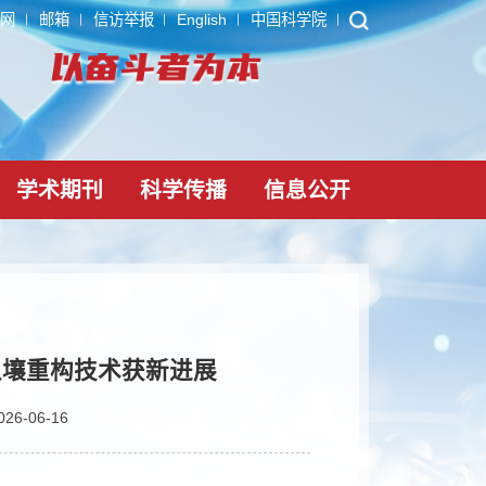
ARP
内网
邮箱
信访举报
English
中国科学院
党建文化
学术期刊
科学传播
信息公
程扰损区土壤重构技术获新进展
瑞轩
时间：2026-06-16