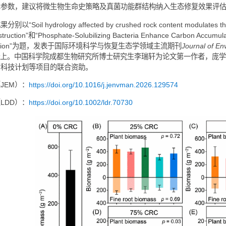
根真菌）主导。这一转变不仅减少了原有土壤有机碳的分解，还通
机碳储量。
系列研究系统阐明了“物理结构重构（调控弃渣比例）→ 微生物功
将工程弃渣资源化利用与微生物肥力强化相结合的高寒区生态修复
据与技术参数，建议将微生物生命史策略及真菌功能群结构纳入生
究成果分别以“Soil hydrology affected by crushed rock content modu
l reconstruction”和“Phosphate-Solubilizing Bacteria Enhance Ca
ne Restoration”为题，发表于国际环境科学与恢复生态学领域主流期
opment
上。中国科学院成都生物研究所博士研究生李瑞轩为论文
、四川省科技计划等项目的联合资助。
文链接（JEM）：
https://doi.org/10.1016/j.jenvman.2026.129574
文链接（LDD）：
https://doi.org/10.1002/ldr.70730