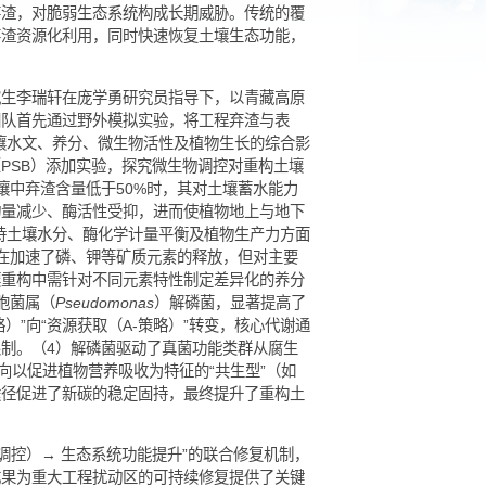
产生大量工程弃渣，对脆弱生态系统构成长期威胁。传统的覆
。如何将工程弃渣资源化利用，同时快速恢复土壤生态功能，
新团队博士研究生李瑞轩在庞学勇研究员指导下，以青藏高原
术研究。研究团队首先通过野外模拟实验，将工程弃渣与表
及粒径配比对土壤水文、养分、微生物活性及植物生长的综合影
展原位解磷菌（PSB）添加实验，探究微生物调控对重构土壤
值：当重构土壤中弃渣含量低于50%时，其对土壤蓄水能力
导致微生物生物量减少、酶活性受抑，进而使植物地上与地下
最优配比，可在维持土壤水分、酶化学计量平衡及植物生产力方面
影响：弃渣的存在加速了磷、钾等矿质元素的释放，但对主要
现表明，在土壤重构中需针对不同元素特性制定差异化的养分
基础上接种假单胞菌属（
Pseudomonas
）解磷菌，显著提高了
耐受（S-策略）”向“资源获取（A-策略）”转变，核心代谢通
物代谢的关键限制。（4）解磷菌驱动了真菌功能类群从腐生
生型”主导，转向以促进植物营养吸收为特征的“共生型”（如