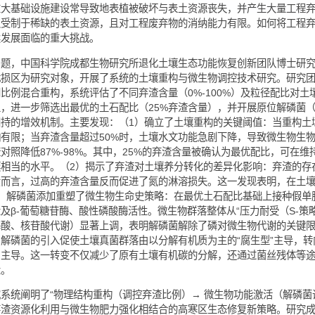
寒地区重大基础设施建设常导致地表植被破坏与表土资源丧失，并
方法不仅受制于稀缺的表土资源，且对工程废弃物的消纳能力有限
区可持续发展面临的重大挑战。
对上述问题，中国科学院成都生物研究所退化土壤生态功能恢复创
大工程扰损区为研究对象，开展了系统的土壤重构与微生物调控技
土按不同比例混合重构，系统评估了不同弃渣含量（0%-100%）
此基础上，进一步筛选出最优的土石配比（25%弃渣含量），并开
持与碳固持的增效机制。主要发现：（1）确立了土壤重构的关键阈
速率影响有限；当弃渣含量超过50%时，土壤水文功能急剧下降，
较无弃渣对照降低87%-98%。其中，25%的弃渣含量被确认为
天然土壤相当的水平。（2）揭示了弃渣对土壤养分转化的差异化
气的氮素而言，过高的弃渣含量反而促进了氮的淋溶损失。这一发
略。（3）解磷菌添加重塑了微生物生命史策略：在最优土石配比
磷含量及β-葡萄糖苷酶、酸性磷酸酶活性。微生物群落整体从“压力
量、氨基酸、核苷酸代谢）显著上调，表明解磷菌解除了磷对微生
的转变：解磷菌的引入促使土壤真菌群落由以分解有机质为主的“腐