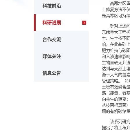
头条新闻
高
科技前沿
土修复
是高寒
科研进展
针
东缘重
土、生
合作交流
响。在
肥力维
媒体关注
和入渗
生物量
达到与
信息公告
源于大
管理策
土壤有效
路（能
向共生