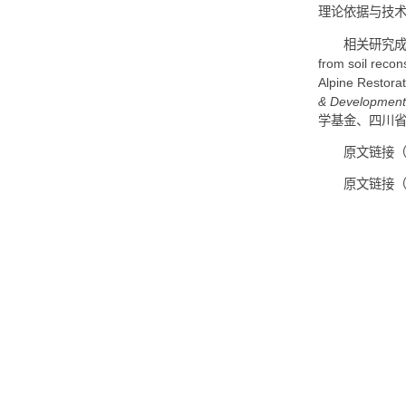
丛枝菌
壤的有
该
提出了
理论依
相关研
from soi
Alpi
& Devel
学基金
原
原