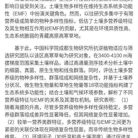
影响日益受到关注。土壤生物多样性在维持生态系统多功能
性（EMF）中扮演关键角色。然而，以往研究多集中于有限
营养级或简单的物种多样性指标，低估了土壤多营养级特征
及其生物相互作用对EMF的贡献，尤其是在环境异质性高、
生态系统脆弱的青藏高原高寒草地。
基于此，中国科学院成都生物研究所抗逆植物适应与筛
选研究团队以该区高寒草甸为研究对象，在3400-4100 m海
拔梯度范围采集土壤样品，通过高通量测序技术分析土壤中
的细菌、真菌、原生生物和线虫群落。同时，评估土壤多营
养级的物种多样性、群落组成和网络复杂性，并基于土壤养
分状况、微生物生物量和草地生物量等18项功能指标构建了
生态系统多功能性；结合土壤和气候环境参数，解析了不同
营养级特征与EMF的关系及其潜在机制。研究表明：（1）
随着海拔的升高，尽管多营养级物种多样性保持稳定，多营
养级群落组成差异性显著降低，但其网络复杂性显著增加。
（2）较单一营养类群特征，多营养级特征与EMF之间更为
紧密的关联仅体现在网络复杂性层面，而非传统生物多样性
维度。（3）环境因子（如低温和高土壤湿度）通过促进关