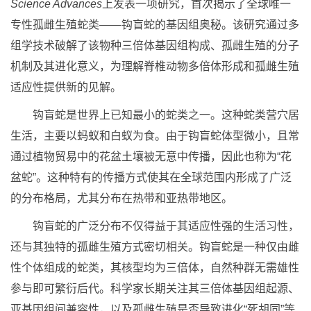
Science Advances
上发表一项研究，首次揭示了全球唯一
专性孤雌生殖蛇类——钩盲蛇的基因组奥秘。该研究通过多
组学技术破解了该物种三倍体基因组构成、孤雌生殖的分子
机制及其进化意义，为理解脊椎动物多倍体形成和孤雌生殖
适应性提供新的见解。
钩盲蛇是世界上已知最小的蛇类之一。这种蛇类营穴居
生活，主要以蚂蚁和白蚁为食。由于钩盲蛇体型微小，且常
通过植物贸易中的花盆土壤被无意中传播，因此也称为“花
盆蛇”。这种特有的传播方式使其在全球范围内形成了广泛
的分布格局，尤其分布在热带和亚热带地区。
钩盲蛇的广泛分布不仅得益于其适应性强的生活习性，
还与其独特的孤雌生殖方式密切相关。钩盲蛇是一种仅由雌
性个体组成的蛇类，其核型均为三倍体，自然种群无需雄性
参与即可繁衍后代。科学家长期关注其三倍体基因组起源、
亚基因组间兼容性，以及孤雌生殖是否导致进化“死胡同”等