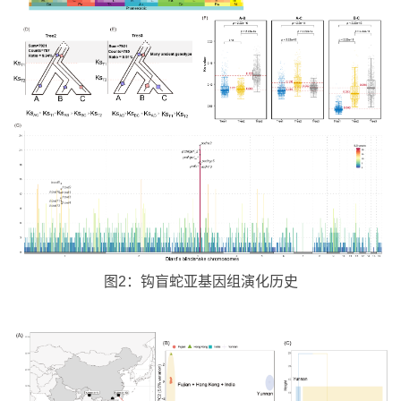
图2：钩盲蛇亚基因组演化历史