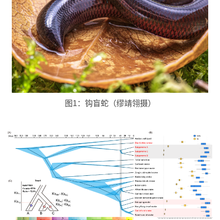
图1：钩盲蛇（缪靖翎摄）