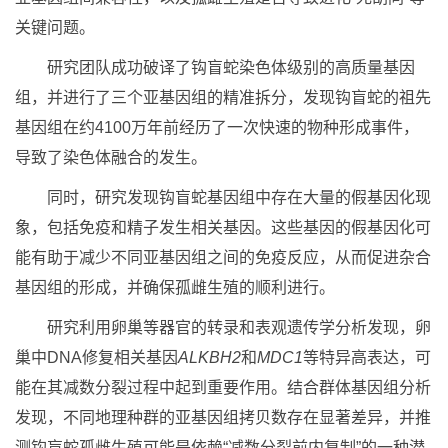
关键问题。
研究团队成功破译了钩盲蛇染色体级别的高质量基因
组，并进行了三个亚基因组的精准拆分，发现钩盲蛇的祖先
基因组在约4100万年前经历了一次快速的物种形成事件，
导致了染色体融合的发生。
同时，研究发现钩盲蛇基因组中存在大量的假基因化现
象，包括免疫和精子发生相关基因。这些基因的假基因化可
能有助于减少不同亚基因组之间的免疫反应，从而促进杂合
基因组的形成，并确保孤雌生殖的顺利进行。
研究利用卵巢等器官的转录和表观遗传学分析发现，卵
巢中DNA修复相关基因
ALKBH2
和
MDC1
等特异高表达，可
能在其减数分裂过程中起到重要作用。结合群体基因组分析
发现，不同地理种群的亚基因组拷贝数存在显著差异，并推
测钩盲蛇孤雌生殖可能是依赖“减数分裂前内复制”的一种潜