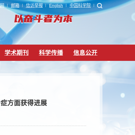
ARP
内网
邮箱
信访举报
English
中国科学院
党建文化
学术期刊
科学传播
信息公
囊卵巢综合症方面获得进展
24-05-18