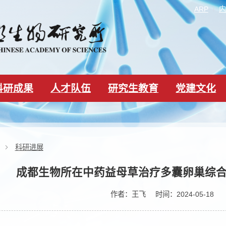
科研成果
人才队伍
研究生教育
新闻动态
科研进展
成都生物所在中药益母草治疗多
作者：
王飞
时间：20