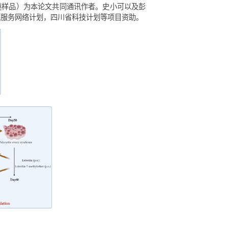
-p38 MAPK-CREB通路信号传导，从而降低了卵巢颗粒细胞中
醚可以有效地减轻PCOS小鼠的症状，降低了雄激素水平，减少
素和木犀草素-7-甲基醚有可能成为治疗PCOS的新型治疗药
草素-7-甲基醚样品）为本论文共同通讯作者。史小可以及彭
院战略生物资源服务网络计划，四川省科技计划等项目资助。