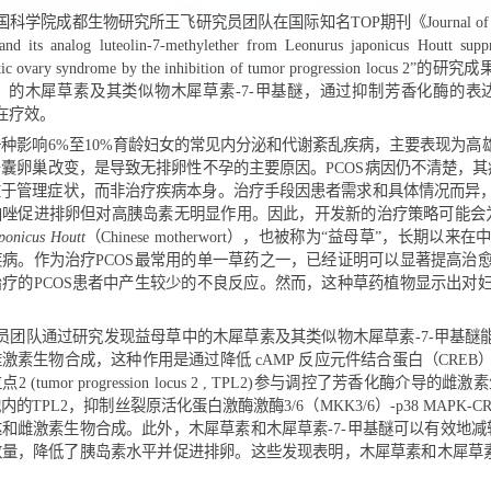
，中国科学院成都生物研究所王飞研究员团队在国际知名TOP期刊《Journal of 
lin and its analog luteolin-7-methylether from Leonurus japonicu
te polycystic ovary syndrome by the inhibition of tumo
nicus Houtt）的木犀草素及其类似物木犀草素-7-甲基醚
S）的潜在疗效。
COS是一种影响6%至10%育龄妇女的常见内分泌和代谢紊乱疾
障碍和多囊卵巢改变，是导致无排卵性不孕的主要原因。PCOS病
主要侧重于管理症状，而非治疗疾病本身。治疗手段因患者需求和
制剂来曲唑促进排卵但对高胰岛素无明显作用。因此，开发新的治
nurus japonicus Houtt
（Chinese motherwort），也被称
的妇科疾病。作为治疗PCOS最常用的单一草药之一，已经证明
罗米芬治疗的PCOS患者中产生较少的不良反应。然而，这种草
。
飞研究员团队通过研究发现益母草中的木犀草素及其类似物木犀草素
诱导的雌激素生物合成，这种作用是通过降低 cAMP 反应元件结
展位点2 (tumor progression locus 2 , TPL2)