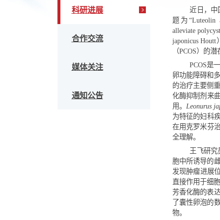
头条新闻
科研进展
近日
题为“Luteo
allevia
合作交流
japo
（PCO
P
媒体关注
卵功能
的治疗
通知公告
化酶抑
用。
Leo
为特征
在用克
全理解
王
胞中所
发现肿瘤进