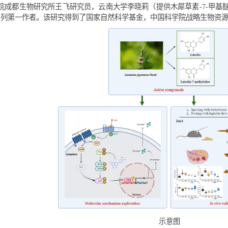
于细胞内的TPL2，抑制丝裂原活化蛋白激酶激酶3/6（MKK3/6）
酶的表达和雌激素生物合成。此外，木犀草素和木犀草素-7-甲基
卵泡的数量，降低了胰岛素水平并促进排卵。这些发现表明，木犀草
国科学院成都生物研究所王飞研究员，云南大学李晓莉（提供木犀
为本文并列第一作者。该研究得到了国家自然科学基金，中国科学