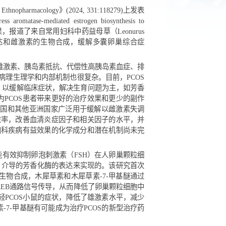
Ethnopharmacology》(2024, 331:118279)上发表
s Houtt suppress aromatase-mediated estrogen biosynthesis to
r progression locus 2”的研究成果，报道了来自常用妇科中药益母草（Leonurus
，通过抑制芳香化酶的表达和雌激素的生物合成，缓解多囊卵巢综合症
病，主要表现为高雄激素、胰岛素抵抗、代偿性高胰岛素血症、排
因仍不清楚，其病理生理学和内部机制也很复杂。目前，PCOS
具体情况而异，以缓解临床症状，解决生育问题为主，如芳香
疗策略可能会为PCOS患者带来更好的治疗效果和更少的副作
为“益母草”，长期以来在中国和其他亚洲国家广泛用于缓解以雌激素失调
可以显著提高治愈率，改善血清炎症因子和相关因子的水平，并
药植物显示出对妇科疾病有益效果的化学成分和潜在机制尚未完
-7-甲基醚能有效抑制卵泡刺激素（FSH）在人卵巢颗粒细
合蛋白（CREB）介导的芳香化酶的表达来实现的。该研究首次
参与调控了芳香化酶介导的雌激素生物合成，木犀草素和木犀草素-7-甲基醚通过