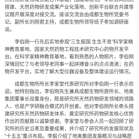
搭建、天然药物研发成果产业化落地、创新平台联合共建等
议题开展深度对接交流。座谈交流会由成都生物所党委书
记、副所长刘刚君主持，成都生物所领导班子参加调研座
谈。
李伯刚一行先后实地参观“三生报国 生生不息”科学家精
神教育基地、国家天然药物工程技术研究中心药物开发平
台。在科学家精神教育基地，看到熟悉的人物照片，李伯刚
深情回忆了与老领导老同事一起拼搏奋斗的点点滴滴；在药
物开发平台，实地了解大型仪器设备及整体建设运行情况。
成都生物所所长李家堂代表研究所对李伯刚一行表示欢
迎。他特别指出，李伯刚先生兼具成都生物所原所长、地奥
集团董事长双重身份，既是研究所天然药物研发领域的领路
人，也是产学研融合模式的开创者。他对李伯刚所长牵头搭
建研究所天然药物研发体系、奠定研究所药物研发核心优势
作出的贡献致以诚挚感谢。李家堂与参会人员一起回顾了研
究所的历史沿革及重要成果，并介绍了研究所的发展现状及
“十五五”重点布局。李毅介绍了地奥集团发展概况与战略愿