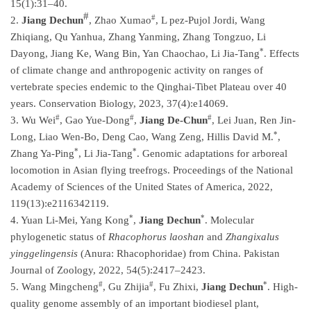
15(1):31–40.
#
#
2.
Jiang Dechun
, Zhao Xumao
, L pez-Pujol Jordi, Wang
Zhiqiang, Qu Yanhua, Zhang Yanming, Zhang Tongzuo, Li
*
Dayong, Jiang Ke, Wang Bin, Yan Chaochao, Li Jia-Tang
. Effects
of climate change and anthropogenic activity on ranges of
vertebrate species endemic to the Qinghai-Tibet Plateau over 40
years. Conservation Biology, 2023, 37(4):e14069.
#
#
#
3.
Wu Wei
, Gao Yue-Dong
,
Jiang De-Chun
, Lei Juan, Ren Jin-
*
Long, Liao Wen-Bo, Deng Cao, Wang Zeng, Hillis David M.
,
*
*
Zhang Ya-Ping
, Li Jia-Tang
. Genomic adaptations for arboreal
locomotion in Asian flying treefrogs. Proceedings of the National
Academy of Sciences of the United States of America, 2022,
119(13):e2116342119.
*
*
4.
Yuan Li-Mei, Yang Kong
,
Jiang Dechun
. Molecular
phylogenetic status of
Rhacophorus laoshan
and
Zhangixalus
yinggelingensis
(Anura: Rhacophoridae) from China. Pakistan
Journal of Zoology, 2022, 54(5):2417–2423.
#
#
*
5.
Wang Mingcheng
, Gu Zhijia
, Fu Zhixi,
Jiang Dechun
. High-
quality genome assembly of an important biodiesel plant,