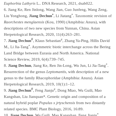
Euphorbia Lathyris
L.. DNA Research, 2021, dsab022.
6.
Jiang Ke, Ren Jinlong, Wang Jian, Guo Junfeng, Wang Zeng,
*
*
Liu Yonghong,
Jiang Dechun
, Li Jiatang
. Taxonomic revision of
Raorchestes menglaensis
(Kou, 1990) (Amphibia: Anura), with
descriptions of two new species from Yunnan, China. Asian
Herpetological Research, 2020, 11(4):263–281.
#
#
7.
Jiang Dechun
, Klaus Sebastian
, Zhang Ya-Ping, Hillis David
*
M., Li Jia-Tang
. Asymmetric biotic interchange across the Bering
Land Bridge between Eurasia and North America. National
Science Review, 2019, 6(4):739–745.
*
8.
Jiang Dechun
, Jiang Ke, Ren Jin-Long, Wu Jun, Li Jia-Tang
.
Resurrection of the genus
Leptomantis
, with description of a new
genus to the family Rhacophoridae (Amphibia: Anura). Asian
Herpetological Research, 2019, 10(1):1–12.
#
#
9.
Jiang Dechun
, Feng Jianju
, Dong Miao, Wu Guili, Mao
Kangshan, Liu Jianquan*. Genetic origin and composition of a
natural hybrid poplar
Populus x jrtyschensis
from two distantly
related species. BMC Plant Biology, 2016, 16:89.
*
10.
Jiang Dechun
, Wu Guili, Mao Kangshan, Feng Jianju
,