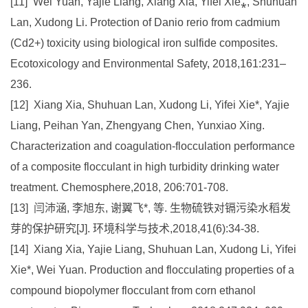
[11] Wei Yuan, Yajie Liang, Xiang Xia, Yifei Xie⁎, Shuhuan
Lan, Xudong Li. Protection of Danio rerio from cadmium
(Cd2+) toxicity using biological iron sulfide composites.
Ecotoxicology and Environmental Safety, 2018,161:231–
236.
[12] Xiang Xia, Shuhuan Lan, Xudong Li, Yifei Xie*, Yajie
Liang, Peihan Yan, Zhengyang Chen, Yunxiao Xing.
Characterization and coagulation-flocculation performance
of a composite flocculant in high turbidity drinking water
treatment. Chemosphere,2018, 206:701-708.
[13] 闫沛涵, 李旭东, 谢翼飞*, 等. 生物硫铁对镉污染水稻发
芽的保护研究[J]. 环境科学与技术,2018,41(6):34-38.
[14] Xiang Xia, Yajie Liang, Shuhuan Lan, Xudong Li, Yifei
Xie*, Wei Yuan. Production and flocculating properties of a
compound biopolymer flocculant from corn ethanol