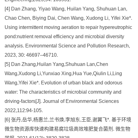
[4] Dan Zhang, Yiyao Wang, Huilan Yang, Shuhuan Lan,
Chao Chen, Biying Dai, Chen Wang, Xudong Li, Yifei Xie*.
Using intermittent moving aeration to repair hypereutrophic
pond:nutrient removal efficiency and microbial diversity
analysis. Environmental Science and Pollution Research,
2023, 30: 46697–46710.
[5] Dan Zhang,Huilan Yang,Shuhuan Lan,Chen
Wang,Xudong Li,Yunxiao Xing,Hua Yue,Qiulin Li,Ling
Wang,Yifei Xie*. Evolution of urban black and odorous
water: The characteristics of microbial community and
driving-factors[J]. Journal of Environmental Sciences
2022,112:94-105.
[6] 张丹,岳华,杨惠兰,兰书焕,李旭东,王臣,谢翼飞*. 基于环境
微生物资源库快速构建易腐垃圾高效堆肥复合菌剂. 微生物