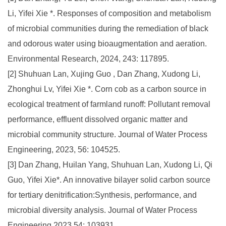
Li, Yifei Xie *. Responses of composition and metabolism
of microbial communities during the remediation of black
and odorous water using bioaugmentation and aeration.
Environmental Research, 2024, 243: 117895.
[2] Shuhuan Lan, Xujing Guo , Dan Zhang, Xudong Li,
Zhonghui Lv, Yifei Xie *. Corn cob as a carbon source in
ecological treatment of farmland runoff: Pollutant removal
performance, effluent dissolved organic matter and
microbial community structure. Journal of Water Process
Engineering, 2023, 56: 104525.
[3] Dan Zhang, Huilan Yang, Shuhuan Lan, Xudong Li, Qi
Guo, Yifei Xie*. An innovative bilayer solid carbon source
for tertiary denitrification:Synthesis, performance, and
microbial diversity analysis. Journal of Water Process
Engineering,2023,54: 103931.