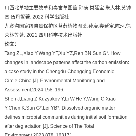
川西北草地主要牧草和毒害草图鉴.孙庚,类延宝,朱大林,黄钟
宣,伍丹妮著. 2022,科学出版社
九寨沟国家级自然保护区苔藓植物图鉴.孙庚,类延宝,陈珂,徐
荣林等著. 2021,四川科学技术出版社
论文：
Tang ZL,Xiao Y,Wang YT,Xu YZ,Ren BN,Sun G*. How
changes in landscape patterns affect the carbon emission:
a case study in the Chengdu-Chongqing Economic
Circle,China [J]. Environmental Monitoring and
Assessment,2024,158: 196.
Shen J,Liang Z,Kuzyakov Y,Li W,He Y,Wang C,Xiao
Y,Chen K,Sun G*,Lei YB*. Dissolved organic matter
defines microbial communities during initial soil formation
after deglaciation [J]. Science of The Total
Environment,2023,878: 163171.