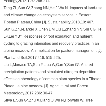
Ecology,2018,124: 266-274.
Tang ZL,Sun G*,Zhang NN,He J,Wu N. Impacts of land-use
and climate change on ecosystem service in Eastern
Tibetan Plateau,China [J]. Sustainability,2018,10: 467.
Sun G,Zhu-Barker X,Chen DM,Liu L,Zhang NN,Shi CG,He
LP,Lei YB*. Responses of root exudation and nutrient
cycling to grazing intensities and recovery practices in an
alpine meadow: An implication for pasture management [J].
Plant and Soil,2017,416: 515-525.
Liu L,Monaco TA,Sun F,Liua W,Gan Y,Sun G*. Altered
precipitation patterns and simulated nitrogen deposition
effects on phenology of common plant species in a Tibetan
Plateau alpine meadow [J]. Agricultural and Forest
Meteorology,2017,236: 36-47.
Silva L,Sun G*,Zhu X,Liang Q,Wu N,Horwath W. Tree