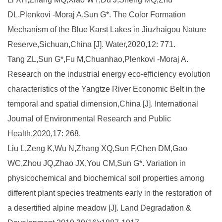
DL,Plenkovi -Moraj A,Sun G*. The Color Formation
Mechanism of the Blue Karst Lakes in Jiuzhaigou Nature
Reserve,Sichuan,China [J]. Water,2020,12: 771.
Tang ZL,Sun G*,Fu M,Chuanhao,Plenkovi -Moraj A.
Research on the industrial energy eco-efficiency evolution
characteristics of the Yangtze River Economic Belt in the
temporal and spatial dimension,China [J]. International
Journal of Environmental Research and Public
Health,2020,17: 268.
Liu L,Zeng K,Wu N,Zhang XQ,Sun F,Chen DM,Gao
WC,Zhou JQ,Zhao JX,You CM,Sun G*. Variation in
physicochemical and biochemical soil properties among
different plant species treatments early in the restoration of
a desertified alpine meadow [J]. Land Degradation &