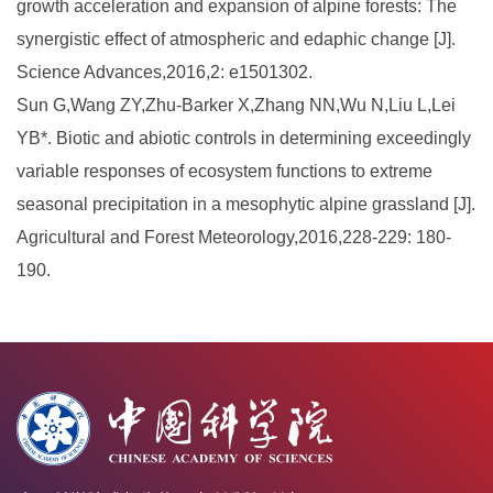
growth acceleration and expansion of alpine forests: The
synergistic effect of atmospheric and edaphic change [J].
Science Advances,2016,2: e1501302.
Sun G,Wang ZY,Zhu-Barker X,Zhang NN,Wu N,Liu L,Lei
YB*. Biotic and abiotic controls in determining exceedingly
variable responses of ecosystem functions to extreme
seasonal precipitation in a mesophytic alpine grassland [J].
Agricultural and Forest Meteorology,2016,228-229: 180-
190.