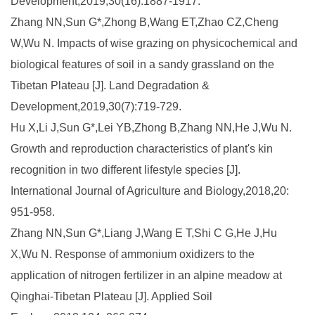
Development,2019,30(16):1887-1917.
Zhang NN,Sun G*,Zhong B,Wang ET,Zhao CZ,Cheng
W,Wu N. Impacts of wise grazing on physicochemical and
biological features of soil in a sandy grassland on the
Tibetan Plateau [J]. Land Degradation &
Development,2019,30(7):719-729.
Hu X,Li J,Sun G*,Lei YB,Zhong B,Zhang NN,He J,Wu N.
Growth and reproduction characteristics of plant's kin
recognition in two different lifestyle species [J].
International Journal of Agriculture and Biology,2018,20:
951-958.
Zhang NN,Sun G*,Liang J,Wang E T,Shi C G,He J,Hu
X,Wu N. Response of ammonium oxidizers to the
application of nitrogen fertilizer in an alpine meadow at
Qinghai-Tibetan Plateau [J]. Applied Soil