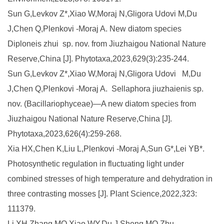
Sun G,Levkov Z*,Xiao W,Moraj N,Gligora Udovi M,Du
J,Chen Q,Plenkovi -Moraj A. New diatom species
Diploneis zhui sp. nov. from Jiuzhaigou National Nature
Reserve,China [J]. Phytotaxa,2023,629(3):235-244.
Sun G,Levkov Z*,Xiao W,Moraj N,Gligora Udovi M,Du
J,Chen Q,Plenkovi -Moraj A. Sellaphora jiuzhaienis sp.
nov. (Bacillariophyceae)—A new diatom species from
Jiuzhaigou National Nature Reserve,China [J].
Phytotaxa,2023,626(4):259-268.
Xia HX,Chen K,Liu L,Plenkovi -Moraj A,Sun G*,Lei YB*.
Photosynthetic regulation in fluctuating light under
combined stresses of high temperature and dehydration in
three contrasting mosses [J]. Plant Science,2022,323:
111379.
Li XH,Zhang MQ,Xiao WY,Du J,Sheng MQ,Zhu