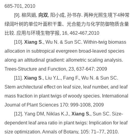
685-701, 2010
[9].
柳凤娟
,
向双
,
阳小成
,
孙书存
.
两种光照生境下
4
种常
绿阔叶树的单位叶面积干重、光合能力与化学防御物质含量
比较
.
应用与环境生物学报
, 16, 462-467,2010
[10].
Xiang S
., Wu N. & Sun SC. Within-twig biomass
allocation in subtropical evergreen broad-leaved species
along an altitudinal gradient: allometric scaling analysis.
Trees-Structure and Function, 23, 637-647: 2009
[11].
Xiang S
., Liu Y.L., Fang F., Wu N. & Sun SC.
Stem architectural effect on leaf size, leaf number, and leaf
mass fraction in plant twigs of woody species. International
Journal of Plant Sciences 170: 999-1008, 2009
[12]. Yang DM, Niklas K.J.,
Xiang S.
, Sun SC. Size-
dependent leaf area ratio in plant twigs: Implication for leaf
size optimization. Annals of Botany, 105: 71–77, 2010.