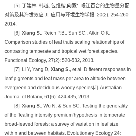
[5].
丁建林
,
韩越
,
包维楷
,
向双
*.
岷江百合的生物量分配
对策及其海拔效应
[J].
应用与环境生物学报
, 20(2): 254-260,
2014.
[6].
Xiang S.
, Reich P.B., Sun SC., Atkin O.K.
Comparison studies of leaf traits scaling relationships of
contrasting temperate and tropical wet forest species.
Functional Ecology, 27(2): 520-532, 2013.
[7]. Li Y, Yang D,
Xiang S.
, et al. Different responses in
leaf pigments and leaf mass per area to altitude between
evergreen and deciduous woody species[J]. Australian
Journal of Botany, 61(6): 424-435, 2013.
[8].
Xiang S
., Wu N. & Sun SC. Testing the generality
of the ‘leafing intensity premium’hypothesis in temperate
broad-leaved forests: a survey of variation in leaf size
within and between habitats. Evolutionary Ecology 24: