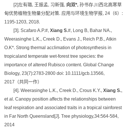
[2]
左有璐
,
王振孟
,
习新强
,
向双
*,
孙书存
.
川西北高寒草
甸优势植物生物量分配对策
.
应用与环境生物学报
, 24
（
6
）
:
1195-1203, 2018.
[3]. Scafaro A.P.#,
Xiang S.
#, Long B, Bahar NA.,
Weerasinghe L.K., Creek D., Evans J., Reich P.B., Atkin
O.K*. Strong thermal acclimation of photosynthesis in
tropicaland temperate wet-forest tree species: the
importance of altered Rubisco content. Global Change
Biology, 23(7):2783-2800 doi: 10.1111/gcb.13566,
2017
（共同一作）
[4]. Weerasinghe L.K., Creek D., Crous K.Y.,
Xiang S.
,
et al. Canopy position affects the relationships between
leaf respiration and associated traits in a tropical rainforest
in Far North Queensland[J]. Tree physiology,34:564-584,
2014