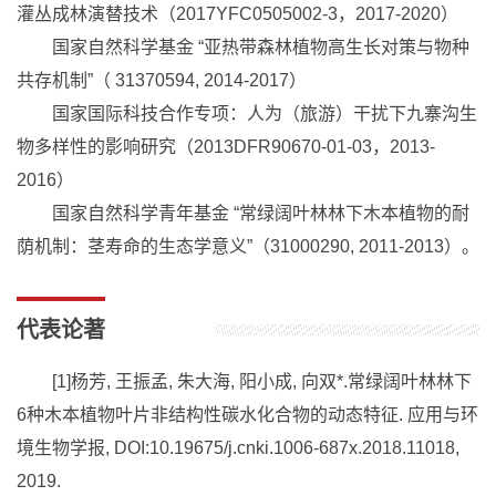
灌丛成林演替技术（2017YFC0505002-3，2017-2020）
国家自然科学基金 “亚热带森林植物高生长对策与物种
共存机制”（ 31370594, 2014-2017）
国家国际科技合作专项：人为（旅游）干扰下九寨沟生
物多样性的影响研究（2013DFR90670-01-03，2013-
2016）
国家自然科学青年基金 “常绿阔叶林林下木本植物的耐
荫机制：茎寿命的生态学意义”（31000290, 2011-2013）。
代表论著
[1]
杨芳
,
王振孟
,
朱大海
,
阳小成
,
向双
*.
常绿阔叶林林下
6
种木本植物叶片非结构性碳水化合物的动态特征
.
应用与环
境生物学报
, DOI:
10.19675/j.cnki.1006-687x.2018.11018
,
2019.