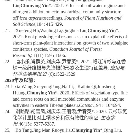
Liu,
Chunying Yin
*. 2021. Effects of soil water regime and
nitrogen addition
on
ectomycorrhizal community structure
of
Picea asperata
seedlings.
Journal of Plant Nutrition and
Soil Science
,184:
415-429.
21.
Xuefeng Hu,Wanting Li,Qinghua Liu,
Chunying Yin
*.
2021. Root physiological responses can explain the effects of
short-term plant-plant interactions on growth of two subalpine
coniferous species.
Canadian Journal of Forest
Research
,51(11):1595-1606.
22.
唐小乐
,
肖群英
,
刘庆华
,
尹春英
*. 2021.
岷江冷杉与连香
树一级纤维根与先锋根的形态及生理特征差异
.
应用与
环境生物学报
,27 (6):1522-1529.
2020
年及以前：
23.
Lixia Wang,
Xueyong
Pang,
Na Li
，
Kaibin Qi,Junsheng
Huang
,
Chunying Yin
*. 2020.
Effects of vegetation type,fine
and coarse roots on soil microbial communities and enzyme
activities
in eastern Tibetan plateau.
Catena
,
194
：
104694.
24.
谢路路
,
胡雪凤
,
刘庆华
,
王丽霞
,
尹春英
*. 2020.
云杉碳氮
化学计量比对土壤水分和氮有效性的响应
.
生态学
报
,40(15)::5377-5387.
25.
Bo Tang,Jing Man,Ruoyu Jia,
Chunying Yin
*,Qing Liu.
2019. Morphological and physiological responses of
Picea