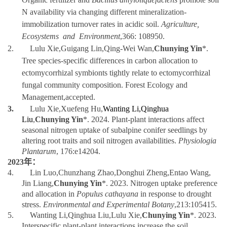
N availability via changing different mineralization-
immobilization turnover rates in acidic soil.
Agriculture,
Ecosystems and Environment
,
366: 108950.
2.
Lulu Xie
,Guigang Lin,Qing-Wei Wan,
Chunying Yin
*
.
Tree species-specific differences in carbon allocation to
ectomycorrhizal symbionts tightly relate to ectomycorrhizal
fungal community composition. Forest Ecology and
Management,accepted.
3.
Lulu Xie,
Xuefeng Hu,
Wanting Li,Qinghua
Liu
,
Chunying Yin
*.
2024. Plant-plant interactions affect
seasonal nitrogen uptake of subalpine
conifer seedlings
by
altering root traits and soil nitrogen availabilities.
Physiologia
Plantarum
,
176:e14204.
2023
年：
4.
Lin Luo,Chunzhang Zhao,Donghui Zheng,Entao Wang,
Jin Liang,
Chunying Yin
*. 2023. Nitrogen uptake preference
and allocation in
Populus cathayana
in response to drought
stress.
Environmental and Experimental Botany
,213:105415.
5.
Wanting Li,
Qinghua
Liu,Lulu Xie,
Chunying Yin
*. 2023.
Interspecific plant-plant interactions increase the soil