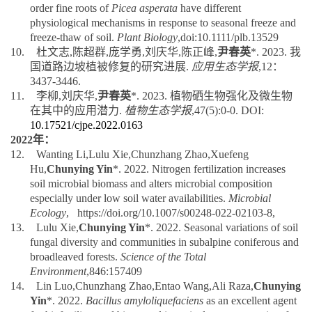
physiological mechanisms in response to seasonal freeze and
freeze-thaw of soil.
Plant Biology
,doi:10.1111/plb.13529
10.
杜文志
,
陈超群
,
庞学勇
,
刘庆华
,
陈正峰
,
尹春英
*. 2023.
我
国道路边坡植被修复的研究进展
.
应用生态学报
,
12
：
3437-3446.
11.
李柳
,
刘庆华
,
尹春英
*. 2023.
植物硒生物强化及微生物
在其中的应用潜力
.
植物生态学报
,
47(5):0-0. DOI:
10.17521/cjpe.2022.0163
2022
年：
12.
Wanting Li,Lulu Xie,Chunzhang Zhao,Xuefeng
Hu,
Chunying Yin
*. 2022.
Nitrogen fertilization increases
soil microbial biomass and alters microbial composition
especially under low soil water availabilities
.
Microbial
Ecology
, https://doi.org/10.1007/s00248-022-02103-8,
13.
Lulu Xie,
Chunying Yin
*
. 2022.
Seasonal variations of soil
fungal diversity and communities in subalpine coniferous and
broadleaved forests.
Science of the Total
Environment
,846:157409
14.
Lin Luo,Chunzhang Zhao,Entao Wang,Ali Raza,
Chunying
Yin
*. 2022.
Bacillus amyloliquefaciens
as an excellent agent
for biofertilizer and biocontrol in agriculture: an overview for