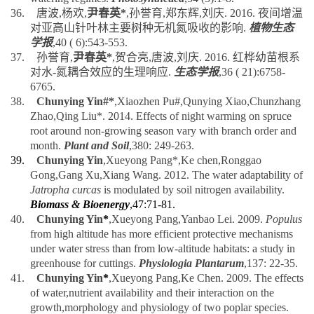
36.
唐波
,
杨欢
,
尹春英
*
,
孙誉育
,
郑东辉
,
刘庆
. 2016.
夜间增温
对亚高山针叶林主要树种无机氮吸收的影响
.
植物生态
学报
,40 ( 6):543-553.
37.
孙誉育
,
尹春英
*
,
贺合亮
,
唐波
,
刘庆
. 2016.
红桦幼苗根系
对水
-
氮耦合效应的生理响应
.
生态学报
,36 ( 21):6758-
6765.
38.
Chunying Yin#*
,Xiaozhen Pu#,Qunying Xiao,Chunzhang
Zhao,Qing Liu*. 2014. Effects of night warming on spruce
root around non-growing season vary with branch order and
month.
Plant and Soil
,380: 249-263.
39.
Chunying Yin
,Xueyong Pang*,Ke chen,Ronggao
Gong,Gang Xu,Xiang Wang. 2012.
The water adaptability of
Jatropha curcas
is modulated by soil nitrogen availability.
Biomass & Bioenergy
,47:71-81.
40.
Chunying Yin
*
,Xueyong Pang,Yanbao Lei. 2009.
Populus
from high altitude has more efficient protective mechanisms
under water stress than from low-altitude habitats: a study in
greenhouse for cuttings.
Physiologia Plantarum
,137: 22-35.
41.
Chunying Yin
*
,Xueyong Pang,Ke Chen. 2009. The effects
of water,nutrient availability and their interaction on the
growth,morphology and physiology of two poplar species.
Environmental and Experimental Botany
,67: 196-203.