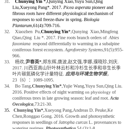
Liu,Xueyong Pang*.
2017.
Picea asperata
pioneer and
fibrous roots have different physiological mechanism of
responses to soil freeze-thaw in spring.
Biologia
Plantarum
,61(4):709-716.
32.
Xiaozhen Pu,
Chunying Yin
*
,Qunying Xiao,Mingfeng
Qiao,Qing Liu *. 2017. Fine roots branch orders of
Abies
faxoniana
respond differentially to warming in a subalpine
coniferous forest ecosystem.
Agroforestry Systems
,
91(5):955-
966
.
33.
杨欢
,
尹春英
*
,
郑东辉
,
唐波
,
赵文强
,
李娜
,
濮晓珍
,
刘庆
.
2017.
川西亚高山针叶林云杉和冷杉生长季和非生长季
叶片碳氮磷化学计量特征
.
应用与环境生物学报
，
23
（
6
）：
1089-1095.
34.
Bo Tang,
Chunying Yin*
,Yujie Wang,Yuyu Sun,Qing Liu.
2016. Positive effects of night warming
of
on physiology
coniferous trees in late growing season: leaf and root.
Acta
Oecologica
,73:21-30.
35.
Chunying Yin*
,Xueyong Pang,Andreas D. Peuke,Ke
Chen,Ronggao Gong. 2016. Growth and photosynthetic
responses in seedlings of
Jatropha curcas
L. provenances to
watering regimes.
Photosynthetica
,54 (3):1-8
.