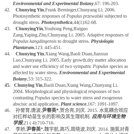
42.
Chunying Yin
,Frank Berninger,Chunyang Li. 2006.
Photosynthetic responses of
Populus przewalski
subjected to
drought stress.
Photosynthetica
,44(1):62-68.
43.
ChunyingYin
,Youhong Peng,Ruiguo
Zang,Yaping.Zhu,Chunyang Li. 2005. Adaptive responses of
Populus kangdingensis
to drought stress.
Physiologia
Plantarum
,123: 445-451.
44.
Chunying Yin
,Xiang Wang,Baoli Duan,Jianxun
Luo,Chunyang Li. 2005. Early growth,dry matter allocation
and water use efficiency of two sympatric
Populus
species as
affected by water stress.
Environmental and Experimental
Botany
,53: 315-322.
45.
Chunying Yin
,Baoli Duan,Xiang Wang,Chunyang Li.
2004. Morphological and physiological responses of two
contrasting
Populus
species to water stress and exogenous
abscisic acid application.
Plant science
,167: 1091-1097.
46.
孙誉育
,
唐波
,
尹春英
*
,
贺合亮
,
刘庆
. 2015.
水氮耦合效应
对红桦幼苗生长的影响及其生理机制
.
应用与环境生物
学报
,21 ( 4):710-716.
47.
李娇
,
尹春英
*,
魏宇航
,
高巧
,
周晓波
,
刘庆
. 2014.
施氮对青
藏高原东缘窄叶鲜卑花（
Sibiraea angustata
）灌丛土壤呼