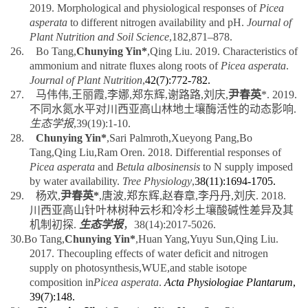
asperata
to different nitrogen availability and pH.
Journal of
Plant Nutrition and Soil Science
,182,871–878.
26.
Bo Tang,
Chunying Yin*
,Qing Liu. 2019. Characteristics of
ammonium and nitrate fluxes along roots of
Picea asperata
.
Journal of Plant Nutrition
,
42(7):772-782.
27.
马伟伟
,
王丽霞
,
李娜
,
郑东辉
,
谢路路
,
刘庆
,
尹春英
*.
2019.
不同水氮水平对川西亚高山林地土壤酶活性的动态影响
.
生态学报
,39(19):1-10.
28.
Chunying Yin*
,Sari Palmroth,Xueyong Pang,Bo
Tang,Qing Liu,Ram Oren. 2018. Differential responses of
Picea asperata
and
Betula albosinensis
to N supply imposed
by water availability.
Tree Physiology
,
38(11):1694-1705.
29.
杨欢
,
尹春英
*
,
唐波
,
郑东辉
,
赵春章
,
李丹丹
,
刘庆
. 2018.
川西亚高山针叶林树种云杉和冷杉土壤酸碱性差异及其
机制初探
.
生态学报
，
38(14):
2017-5026.
30.
Bo Tang,
Chunying Yin*
,Huan Yang,Yuyu Sun,Qing Liu.
2017. The
coupling
effects of water deficit and nitrogen
supply on photosynthesis,WUE,and stable isotope
composition in
Picea asperata
.
Acta Physiologiae Plantarum
,
39(7):
148.
31.
Chunying Yin
*,Qunying Xiao,Yuyu Sun,Qing