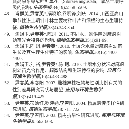
吸的影响
.
生态学报
,34(19):5558-5569.
48.
肖群英
,
尹春英
*,
濮晓珍
,
乔明锋
,
刘庆
. 2014.
川西亚高山
季节性冻土期针叶林主要树种叶片和细根的生态生理特
征
.
植物生态学报
,
38(4):343-354.
49.
焦娟玉
,
尹春英
*,
陈珂
. 2011.
不同水、氮供应对麻疯树
幼苗光合特性的影响
.
植物生态学报
,35(1):91-99.
50.
焦娟玉
,
陈 珂
,
尹春英
*. 2010.
土壤含水量对麻疯树幼苗
生长及其生理生化特征的影响
.
生态学报
,30(16):4460-
4466.
51.
焦娟玉
,
刘 裕
,
尹春英
*,
陈 珂
. 2010.
土壤水分状况对麻疯
树幼苗光合作用、超微结构和生理特征的影响
.
应用与
环境生物学报
,16(4):483-488.
52.
尹春英
,
李春阳
. 2007.
雌雄异株植物与性别比例有关的
性别差异研究现状与展望
.
应用与环境生物学
报
,13(3):419-425.
53.
尹春英
,
彭幼红
,
罗建勋
,
李春阳
. 2004.
杨属遗传多样性研
究进展
.
植物生态学报
,28: 711-722.
54.
尹春英
,
李春阳
. 2003.
杨树抗旱性研究进展
.
应用与环境
生物学报
,9: 662-668.