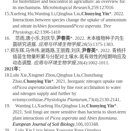
its mechanisms.
Microbiological Research
,259:127016
15.
Xuefeng Hu,Wanting Li,Qinghua Liu,
Chunying Yin
*. 2022.
Interactions between species change the uptake of ammonium
and nitrate in
Abies faxoniana
and
Picea asperata
.
Tree
Physiology
,42:1396-1410
16.
范雨
,
唐小乐
,
刘庆华
,
尹春英
*. 2022.
木本植物种子内生
菌研究进展
.
应用与环境生物学报
,28(5):1375-1383.
17.
郑东辉
,
马伟伟
,
谢路路
,
王丽霞
,
刘庆
,
尹春英
*. 2022.
青杨扦
插苗生物量积累与分配对土壤水
-
氮有效性的短期响应及
动态调整
.
应用与环境生物学报
,
28(4):1002-1011.
2021
年：
18.
Lulu Xie,Xingmei Zhou,Qinghua Liu,Chunzhang
Zhao,
Chunying Yin
*. 2021. Inorganic nitrogen uptake rate
of
Picea asperata
curtailed by fine root acclimation to water
and nitrogen supply and further by
ectomycorrhizae.
Physiologia Plantarum
,73(4):2130-2141.
19.
Wanting Li,Xuefeng Hu,Qinghua Liu,
Chunying Yin
*.
2021. Soil fungi are more sensitive than bacteria to short-term
plant interactions of
Picea asperata
and
Abies faxoniana
.
European Journal of Soil Biology
,106,103348.
20.
Lulu Xie,Lixia Wang,Xueyong Pang,Qinghua