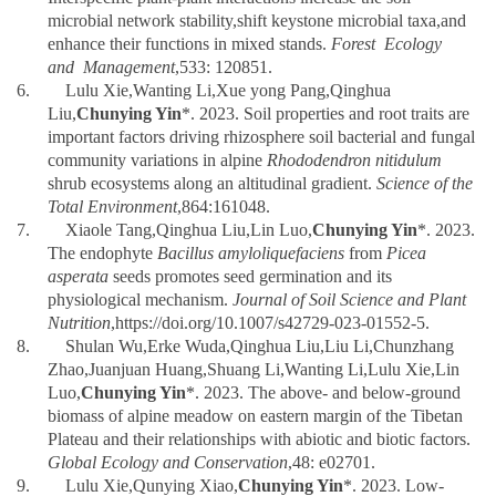
microbial network stability,shift keystone microbial taxa,and
enhance their functions in mixed stands.
Forest Ecology
and Management
,533: 120851.
6.
Lulu Xie,Wanting Li,Xue yong Pang,Qinghua
Liu,
Chunying Yin
*. 2023.
Soil properties and root traits are
important
factors driving rhizosphere soil bacterial and fungal
community variations in alpine
Rhododendron
nitidulum
shrub ecosystems along an altitudinal gradient.
Science of the
Total Environment
,
864:161048
.
7.
Xiaole Tang,Qinghua Liu,Lin Luo,
Chunying Yin
*
.
2023.
The endophyte
Bacillus amyloliquefaciens
from
Picea
asperata
seeds promotes seed germination and its
physiological mechanism.
Journal of Soil Science and Plant
Nutrition
,https://doi.org/10.1007/s42729-023-01552-5.
8.
Shulan Wu,Erke Wuda,Qinghua Liu,Liu Li,Chunzhang
Zhao,Juanjuan Huang,Shuang Li,Wanting Li,Lulu Xie,Lin
Luo,
Chunying Yin
*
.
2023.
The above- and below-ground
biomass of alpine meadow on eastern margin
of the Tibetan
Plateau
and their relationships with abiotic and biotic factors.
Global Ecology and Conservation
,48: e02701.
9.
Lulu Xie,Qunying Xiao,
Chunying Yin
*. 2023. Low-
order fine roots of
Picea asperata
have different