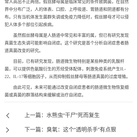
常人高出不止两倍。假丝酵母属是临床常见的条件致病菌，在自然
界中分布广泛，人的体表、口腔、上呼吸道、胃肠道和阴道都有分
布。只有当机体发生菌群失调或免疫力降低时，假丝酵母才可以侵
犯人体多个部位引起疾病。
虽然假丝酵母属是人肠道中常见和丰富的属，但已有研究发现
真菌生态失调可能影响自闭症。这个研究是首个分析自闭症患者肠
道真菌改变的研究。
目前，已有研究发现，肠道微生物特别是某些种类的乳酸杆
菌，可以提供色氨酸衍生的芳烃受体配体，刺激免疫系统产生IL-
22、IL-17等细胞因子，从而抑制假丝酵母等肠道真菌的过度增殖。
由此可见，未来可能通过改变自闭症患者的肠道微生物恢复细
菌或真菌的群落结构来缓解或治疗自闭症。
上一篇：水熊虫“干尸”死而复生
下一篇：臭氧：这个“透明杀手”有点狠