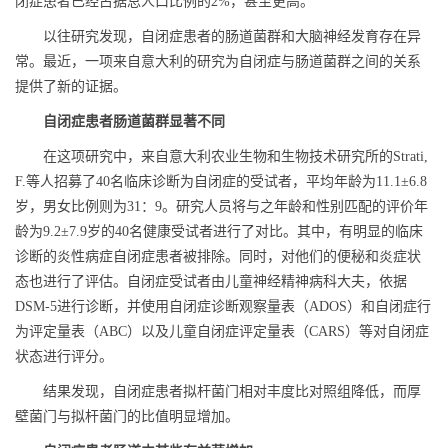
闭症患者已经占据总人口比例的2%，甚至更高。
以往研究发现，自闭症患者的肠道菌群和大脑神经发育存在异
常。最近，一项来自意大利的研究为自闭症与肠道菌群之间的关系
提供了新的证据。
自闭症患者肠道菌群显著不同
在这项研究中，来自意大利农业生物和生物技术研究所的Strati,
F.等人招募了40名临床诊断为自闭症的受试者，平均年龄为11.1±6.8
岁，男女比例则为31：9。研究人员将与之年龄和性别匹配的评价年
龄为9.2±7.9岁的40名健康受试者进行了对比。其中，有明显的临床
诊断的炎性病症自闭症患者被排除。同时，对他们的便秘和炎症状
态也进行了评估。自闭症受试者由儿童神经精神病科大夫，依据
DSM-5进行诊断，并使用自闭症诊断观察量表（ADOS）和自闭症行
为评定量表（ABC）以及儿童自闭症评定量表（CARS）等对自闭症
状态进行评分。
结果发现，自闭症患者拟杆菌门相对丰度比对照组降低，而厚
壁菌门与拟杆菌门的比值明显增加。