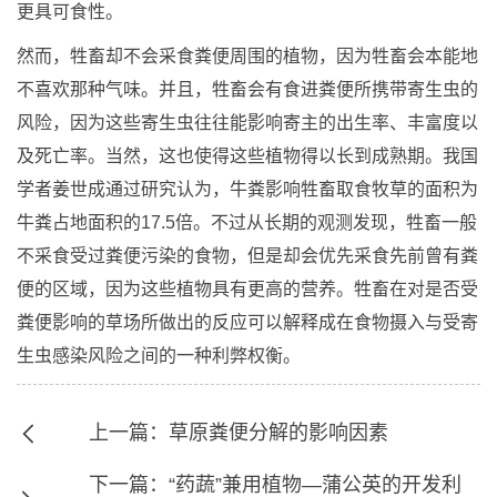
更具可食性。
然而，牲畜却不会采食粪便周围的植物，因为牲畜会本能地
不喜欢那种气味。并且，牲畜会有食进粪便所携带寄生虫的
风险，因为这些寄生虫往往能影响寄主的出生率、丰富度以
及死亡率。当然，这也使得这些植物得以长到成熟期。我国
学者姜世成通过研究认为，牛粪影响牲畜取食牧草的面积为
牛粪占地面积的17.5倍。不过从长期的观测发现，牲畜一般
不采食受过粪便污染的食物，但是却会优先采食先前曾有粪
便的区域，因为这些植物具有更高的营养。牲畜在对是否受
粪便影响的草场所做出的反应可以解释成在食物摄入与受寄
生虫感染风险之间的一种利弊权衡。
上一篇：草原粪便分解的影响因素
下一篇：“药蔬”兼用植物—蒲公英的开发利