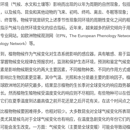
象是指受环境（气候、水文和土壤等）影响而出现的以年为周期的
落等现象，以及候鸟、昆虫和其他动物的飞来、初鸣、终鸣、离去
融、初雪、终雪等。物候学就是研究上述季节性现象同环境的周期性
候变化是指示气候与自然环境变化的综合指标。近年来，越来越多
关的专业网站，如欧洲物候观测网（EPN，The European Phenol
m Phenology Network）等。
早就注意到，植物物候作为气候变化对生态系统影响的感应器，具
要参数。掌握物候变化规律在预报农时，监测和保护生态环境，预
和环境因素是影响物候期变化的两大主要因素，不同植物种类、不
对物候的影响比生物因素更显著，其中气温、光照和水分是最主要
中在北半球欧洲地区的研究最多，结果显示植物的生长季对全球变
生长季延长。然而植物生殖物候受温度变化的响应则不尽相同，有
的花期与它们在夏季温度到达最高值之前开花还是之后开花有关，