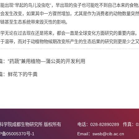
候的研究比植物物候要困难得多，也相对较少。大多数昆虫对全球
虫期。鸟类尤其是候鸟对于全球气候变化也有响应，在温度急剧变
统食物链可能会发生改变。一方面：气候变化（主要是全球变暖）
以就有可能出现“早起的鸟儿没虫吃”，早出现的虫子也可能吃不到
富度可能会发生改变，如果其中一方骤然增加，尤其是作为消费者
整个食物链甚至生态系统带来毁灭性的影响。
言，物候学无论在过去现在还是将来，都会一直是全球变化方面研
、热带多于温带，而对于动植物物候期改变所产生的生态后果的研
上一篇：“药蔬”兼用植物—蒲公英的开发利用
下一篇：鲜花下的牛粪