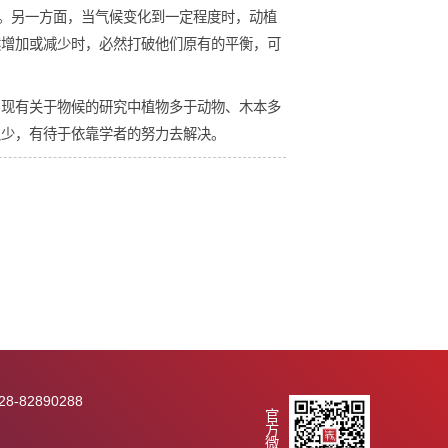
气候变化所表现的反应大致相同，一般会更快地度过幼虫阶段
化的年份它们的迁徙、产卵都会发生变化，由此也导致了整个
可能会导致动植物物候期的改变，而这种改变并不一定是同步
自己本来的食物。另一方面，当气候变化到一定程度时，动植
的动物数量突然增加或减少时，必然打破他们原有的平衡，可
究的重要内容。现有关于物候的研究中植物多于动物、木本多
究则更是少之又少，有待于依靠学者的努力去解决。