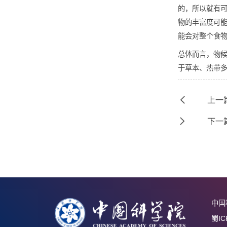
动物物
到达成
生态系
的，所
物的丰
能会对
总体而
于草本