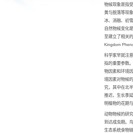
精选文章
物候现
黄与脱
冰、消
自然物
至建立了相
Kingdo
科学家
拟的重
物因素
境因素
究，其
推迟，
明植物