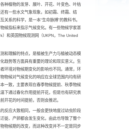
自然现象，包括各种植物的发芽、展叶、开花、叶变色、叶枯
、冬眠等现象；还有一些水文气象现象，如初霜、终霜、结
变化之间的相互关系的科学，是一本“生命脉搏”的教科书。
的研究倾向于用物候指标来指示气候变化。有一些物候学家甚
ogy Network）和英国物候观测网（UKPN，The United
有敏感、易于监测和理解的特点，是植被生产力与植被动态模
测和鉴定气候变化趋势等方面具有重要的理论和现实意义。生
同的作用方式或者环境对物候期变化的影响也不同。通常，环
的影响因子。植物物候对气候变化的响应在全球范围内均有研
化的响应趋势基本一致，主要表现在春季物候提前、秋季物候
些物种可以在低温下通过春化作用提前开花，但是也有研究表
在这个时间点之前开花的时间提前，否则会推迟。