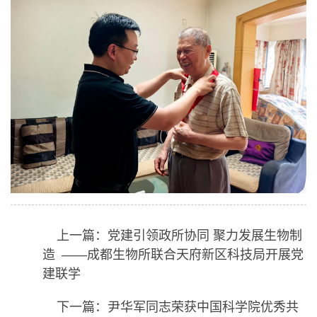
上一篇：党建引领政所协同 聚力发展生物制
造 ——成都生物所联合天府新区科技局开展党
建联学
下一篇：尹华军同志荣获中国科学院优秀共