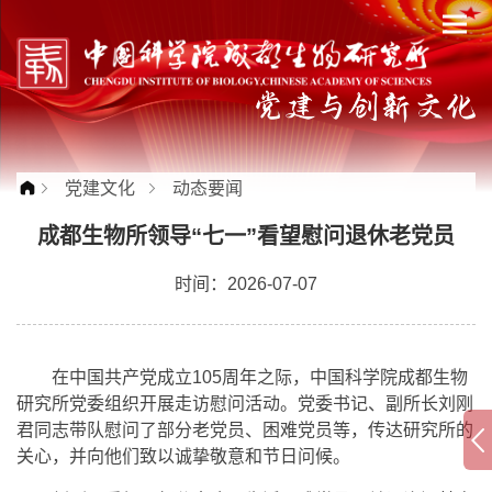
党建文化
动态要闻
成都生物所领导“七一”看望慰问退休老党员
时间：2026-07-07
在中国共产党成立105周年之际，中国科学院成都生物
研究所党委组织开展走访慰问活动。党委书记、副所长刘刚
君同志带队慰问了部分老党员、困难党员等，传达研究所的
关心，并向他们致以诚挚敬意和节日问候。