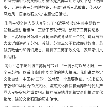
知识管理中心党支部组织全体党员群众追寻习近平总书记脚
步，走进千古三苏祠博物馆，开展“聆听三苏故事，传承家
风政风，悟廉政强文化”主题党日活动。
朱丹带领全体人员认真学习了习近平总书记有关主题教育
最新重要讲话精神，赏析了苏轼诗词，参观了三苏祠纪念
馆、三苏祠家风馆和三苏祠廉政教育基地三个馆。讲解员为
大家详细讲述了苏洵、苏轼、苏辙三父子勤政廉政故事、苏
轼廉政佳句和诗词箴言，讲解了三苏廉政文化、家风家训文
化精髓。
习近平总书记到访三苏祠时提到：
“
一滴水可以见太阳，一
个三苏祠可以看出我们中华文化的博大精深。我们说要坚定
文化自信，中国有
‘
三苏
’
，这就是一个重要例证。
”
总书记关
于敬仰中华优秀传统文化、坚定文化自信和涵养新时代共产
党人良好家风的重要指示精神深深地激励着党员们推动文化
繁荣、建设文化强国的历史使命。