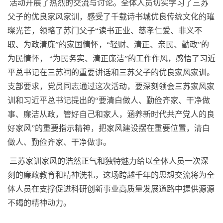
活动开展了热烈的交流与讨论。全体人员切实学习了三苏
父子的优良家风家训，感受了千载诗书城优良传统文化的璀
璨光芒，领略了苏门父子“读书正业、慈孝仁爱、非义不
取、为政清廉”的家国情怀，“轻财、清正、亲民、勤政”的
为民情怀，
“为民务实、清正廉洁”的工作作风，感悟了习近
平总书记在三苏祠的重要讲话和三苏父子的优良家风家训。
支部要求，党员同志通过这次活动，要深刻领会三苏家风家
训和习近平总书记提出的“要清白做人、勤俭齐家、干净做
事、廉洁从政，管好自己和家人，涵养新时代共产党人的良
好家风”的重要指示精神，把家风建设摆在重要位置，清白
做人、勤俭齐家、干净做事。
三苏家训家风的浩然正气和独特魅力给以全体人员一次深
刻的廉政教育和精神洗礼，这场跨越千年的思想交流将为全
体人员在支撑促进科研创新事业高质量发展道路中提供源源
不竭的精神动力。