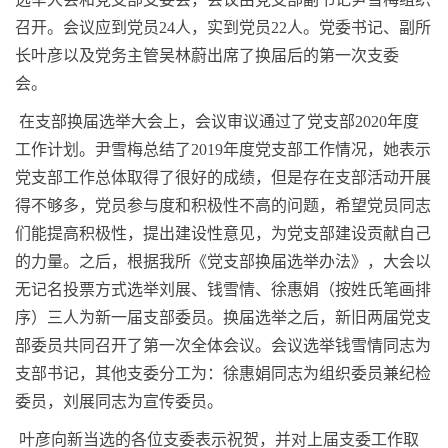
召开。会议应到党员
24
人，实到党员
22
人。党委书记、副所
长叶彦以及党务主管吴林蔚出席了换届后的第一次支委
会。
在支部换届选举大会上，会议审议通过了党支部
2020
年度
工作计划。尹雪梅总结了
2019
年度党支部工作情况，她表示
党支部工作总体取得了很好的成绩，但是存在支部活动开展
得不够多，党员参与度和积极性不高的问题，希望党员同志
们能提高积极性，提出建设性意见，为党支部建设贡献自己
的力量。之后，根据我所《党支部换届选举办法》，大会以
无记名投票方式选举刘展、钱雪情、徐惠娟（按姓氏笔画排
序）三人为新一届支部委员。换届选举之后，新旧两届党支
部委员共同召开了第一次全体会议。会议选举钱雪情同志为
支部书记，其他支委分工为：徐惠娟同志为组织委员兼纪检
委员，刘展同志为宣传委员。
叶彦向新当选的各位支委表示祝贺，并对上届支委工作取