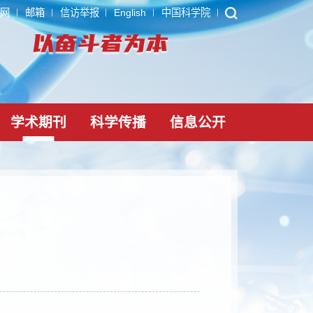
ARP
内网
邮箱
信访举报
English
中国科学院
党建文化
学术期刊
科学传播
信息公
物学报
-18