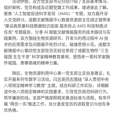
活动伊始，双方党支部书记分别介绍了支部基本情况、
组织架构、党员构成及近期党建工作成果，增进彼此了解。
聚焦 “人工智能促进科学发现（AI4S）” 专题，双方展开深
入交流研讨。成都文献情报中心数据资源部主任胡正银带来
“建设高质量科技数据知识底座 服务抢占 AI4S 科技制高点
任务” 专题报告，分享 AI 赋能文献情报服务的技术路径与实
践案例，双方围绕生物资源研究、开发与利用过程中 AI 技
术的应用需求及问题展开热烈讨论，碰撞思想火花。成都文
献情报中心第四党支部党员还前往参观了成都生物所 “三生
报国 生生不息” 科学家精神教育基地，感悟老一辈科学家胸
怀祖国、勇攀高峰的精神力量。
随后，生物资源利用中心第一党支部立足自身建设，扎
实开展系列专题学习活动。闫志英同志围绕 “深入贯彻中央
八项规定精神学习教育” 主题，结合科研工作实际，详细解
读中央八项规定精神的实践要求，引导党员规范科研行为，
筑牢廉政防线。支部严格按照相关推选标准与流程，有序开
展 “两优一先”推选工作，充分激发党员的进取意识与创先争
优热情。