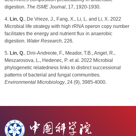
digestion.
The ISME Journal
, 17, 1920-1930.
4.
Lin, Q
., De Vrieze, J., Fang, X., Li, L. and Li, X. 2022
Microbial life strategy with high rRNA operon copy number
facilitates the energy and nutrient flux in anaerobic
digestion.
Water Research
, 226.
5.
Lin, Q
., Dini-Andreote, F., Meador, T.B., Angel, R.,
Meszarosova, L., Hedenec, P. et al. 2022 Microbial
phylogenetic relatedness links to distinct successional
patterns of bacterial and fungal communities.
Environmental Microbiology
, 24 (9), 3985-4000.