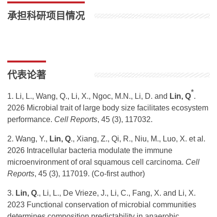
承担科研项目情况
代表论著
*
1. Li, L., Wang, Q., Li, X., Ngoc, M.N., Li, D. and
Lin, Q
.
2026 Microbial trait of large body size facilitates ecosystem
performance.
Cell Reports
, 45 (3), 117032.
2. Wang, Y.,
Lin, Q
., Xiang, Z., Qi, R., Niu, M., Luo, X. et al.
2026 Intracellular bacteria modulate the immune
microenvironment of oral squamous cell carcinoma.
Cell
Reports
, 45 (3), 117019. (Co-first author)
3.
Lin, Q
., Li, L., De Vrieze, J., Li, C., Fang, X. and Li, X.
2023 Functional conservation of microbial communities
determines composition predictability in anaerobic