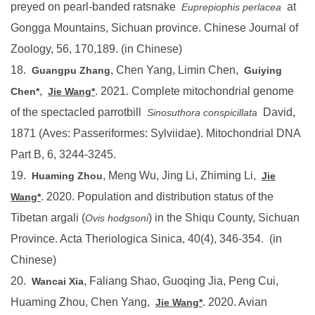
Gongga Mountains, Sichuan province. Chinese Journal of
Zoology, 56, 170,189. (in Chinese)
18.
, Chen Yang, Limin Chen,
Guangpu Zhang
Guiying
,
. 2021. Complete mitochondrial genome
Chen*
Jie Wang*
of the spectacled parrotbill
David,
Sinosuthora conspicillata
1871 (Aves: Passeriformes: Sylviidae). Mitochondrial DNA
Part B, 6, 3244-3245.
19.
, Meng Wu, Jing Li, Zhiming Li,
Huaming Zhou
Jie
. 2020. Population and distribution status of the
Wang*
Tibetan argali (
) in the Shiqu County, Sichuan
Ovis hodgsoni
Province. Acta Theriologica Sinica, 40(4), 346-354. (in
Chinese)
20.
, Faliang Shao, Guoqing Jia, Peng Cui,
Wancai Xia
Huaming Zhou, Chen Yang,
. 2020. Avian
Jie Wang*
diversity, distribution, and fauna of the Gongga Mountains.