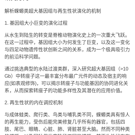
解析蝾螈类超大基因组与再生性状演化的机制
1. 基因组大小巨变的演化过程
从水生到陆生的转变是脊椎动物演化史上的一次重大飞跃。
在这一过程中，基因组大小为何发生了巨变，以及这一变化
与四足动物遗传性状创新之间的关系，成为一个极具吸引力
的前沿科学问题。
通过挑选典型的水陆过渡类群，深入研究超大基因组（>10
Gb）中转座子这一最丰富分布最广元件的动态及宿主的响
应(如表观修饰)，可以揭示转座子与功能基因的协同进化关
系，从而探索转座子的功能多样性及其潜在的应用价值。
2. 再生性状的内在调控机制
与成体蛙类、爬行类、鸟类与哺乳类不同，蝾螈类具有惊人
的再生能力，受伤后能完美修复几乎所有的器官，包括四
肢、尾巴、眼睛、心脏、肺、肾脏甚至大脑。然而不同种类
的蝾螈，以及同种但发育阶段不同的蝾螈，其再生性状存在