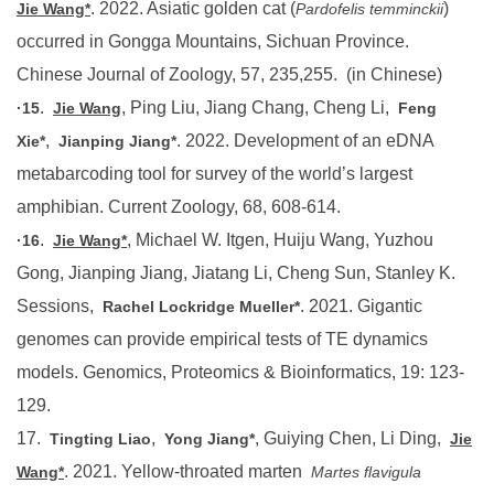
occurred in Gongga Mountains, Sichuan Province.
Chinese Journal of Zoology, 57, 235,255. (in Chinese)
.
, Ping Liu, Jiang Chang, Cheng Li,
·15
Jie Wang
Feng
,
. 2022. Development of an eDNA
Xie*
Jianping Jiang*
metabarcoding tool for survey of the world’s largest
amphibian. Current Zoology, 68, 608-614.
.
, Michael W. Itgen, Huiju Wang, Yuzhou
·16
Jie Wang*
Gong, Jianping Jiang, Jiatang Li, Cheng Sun, Stanley K.
Sessions,
. 2021. Gigantic
Rachel Lockridge Mueller*
genomes can provide empirical tests of TE dynamics
models. Genomics, Proteomics & Bioinformatics, 19: 123-
129.
17.
,
, Guiying Chen, Li Ding,
Tingting Liao
Yong Jiang*
Jie
. 2021. Yellow-throated marten
Wang*
Martes flavigula
preyed on pearl-banded ratsnake
at
Euprepiophis perlacea