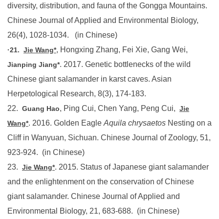
Chinese Journal of Applied and Environmental Biology,
26(4), 1028-1034. (in Chinese)
, Hongxing Zhang, Fei Xie, Gang Wei,
·21.
Jie Wang*
. 2017. Genetic bottlenecks of the wild
Jianping Jiang*
Chinese giant salamander in karst caves. Asian
Herpetological Research, 8(3), 174-183.
22.
, Ping Cui, Chen Yang, Peng Cui,
Guang Hao
Jie
. 2016. Golden Eagle
Aquila chrysaetos
Nesting on a
Wang*
Cliff in Wanyuan, Sichuan. Chinese Journal of Zoology, 51,
923-924. (in Chinese)
23.
. 2015. Status of Japanese giant salamander
Jie Wang*
and the enlightenment on the conservation of Chinese
giant salamander. Chinese Journal of Applied and
Environmental Biology, 21, 683-688. (in Chinese)