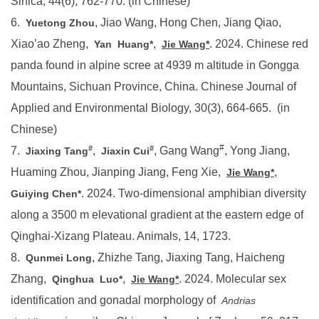
6.
, Jiao Wang, Hong Chen, Jiang Qiao,
Yuetong Zhou
Xiao’ao Zheng,
,
. 2024. Chinese red
Yan
Huang*
Jie Wang*
panda found in alpine scree at 4939 m altitude in Gongga
Mountains, Sichuan Province, China. Chinese Journal of
Applied and Environmental Biology, 30(3), 664-665. (in
Chinese)
#
#
#
7.
,
, Gang Wang
, Yong Jiang,
Jiaxing Tang
Jiaxin Cui
Huaming Zhou, Jianping Jiang, Feng Xie,
,
Jie Wang*
. 2024. Two-dimensional amphibian diversity
Guiying Chen*
along a 3500 m elevational gradient at the eastern edge of
Qinghai-Xizang Plateau. Animals, 14, 1723.
8.
, Zhizhe Tang, Jiaxing Tang, Haicheng
Qunmei Long
Zhang,
,
. 2024. Molecular sex
Qinghua
Luo*
Jie Wang*
identification and gonadal morphology of
Andrias
juveniles. Chinese Journal of Zoology, 59, 217-
davidianus