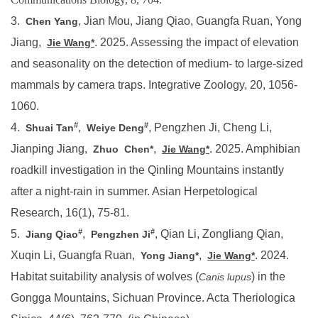
3.
, Jian Mou, Jiang Qiao, Guangfa Ruan, Yong
Chen Yang
Jiang,
. 2025. Assessing the impact of elevation
Jie Wang*
and seasonality on the detection of medium- to large-sized
mammals by camera traps. Integrative Zoology, 20, 1056-
1060.
#
#
4.
,
, Pengzhen Ji, Cheng Li,
Shuai Tan
Weiye Deng
Jianping Jiang,
,
. 2025. Amphibian
Zhuo
Chen*
Jie Wang*
roadkill investigation in the Qinling Mountains instantly
after a night-rain in summer. Asian Herpetological
Research, 16(1), 75-81.
#
#
5.
,
, Qian Li, Zongliang Qian,
Jiang Qiao
Pengzhen Ji
Xuqin Li, Guangfa Ruan,
,
. 2024.
Yong Jiang*
Jie Wang*
Habitat suitability analysis of wolves (
) in the
Canis lupus
Gongga Mountains, Sichuan Province. Acta Theriologica
Sinica, 44(6), 762-770. (in Chinese)