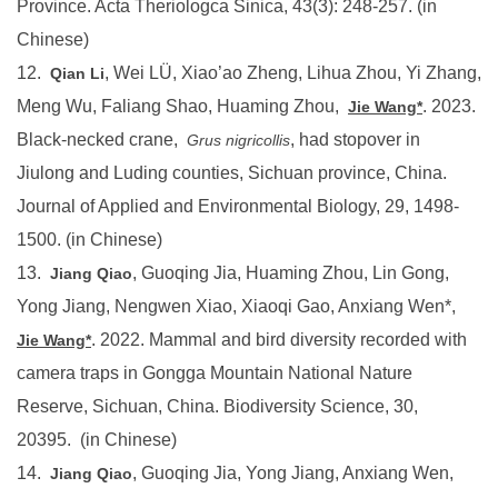
Chinese)
12.
, Wei LÜ, Xiao’ao Zheng, Lihua Zhou, Yi Zhang,
Qian Li
Meng Wu, Faliang Shao, Huaming Zhou,
. 2023.
Jie Wang*
Black-necked crane,
, had stopover in
Grus nigricollis
Jiulong and Luding counties, Sichuan province, China.
Journal of Applied and Environmental Biology, 29, 1498-
1500. (in Chinese)
13.
, Guoqing Jia, Huaming Zhou, Lin Gong,
Jiang Qiao
Yong Jiang, Nengwen Xiao, Xiaoqi Gao, Anxiang Wen*,
. 2022. Mammal and bird diversity recorded with
Jie Wang*
camera traps in Gongga Mountain National Nature
Reserve, Sichuan, China. Biodiversity Science, 30,
20395. (in Chinese)
14.
, Guoqing Jia, Yong Jiang, Anxiang Wen,
Jiang Qiao
. 2022. Asiatic golden cat (
)
Jie Wang*
Pardofelis temminckii