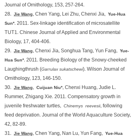
Journal of Ornithology, 153, 257-264.
28.
, Chen Yang, Lei Zhu, Chenxi Jia,
Jie Wang
Yue-Hua
. 2011. Sex-linkage identification of microsatellite
Sun*
TUT1. Chinese Journal of Applied and Environmental
Biology, 17, 404-406.
29.
, Chenxi Jia, Songhua Tang, Yun Fang,
Jie Wang
Yue-
. 2011. Breeding Biology of the Snowy-cheeked
Hua Sun*
Laughingthrush (
). Wilson Journal of
Garrulax sukatschewi
Ornithology, 123, 146-150.
30.
,
, Chenxi Huang, Judie L.
Jie Wang
Cuijuan Niu*
Rummer, Zhigang Xie. 2011. Compensatory growth in
juvenile freshwater turtles,
, following
Chinemys
reevesii
feed deprivation. Journal of the World Aquaculture Society,
42, 82-89.
31.
, Chen Yang, Nan Lu, Yun Fang,
Jie Wang
Yue-Hua