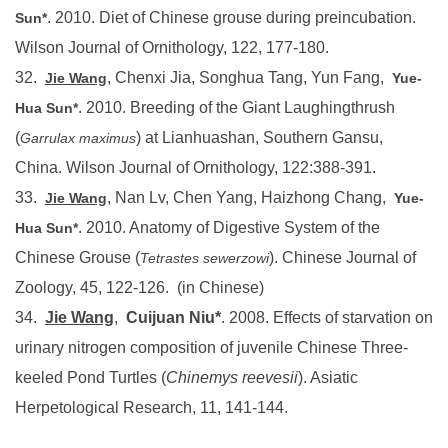
. 2010. Diet of Chinese grouse during preincubation.
Sun*
Wilson Journal of Ornithology, 122, 177-180.
32.
, Chenxi Jia, Songhua Tang, Yun Fang,
Jie Wang
Yue-
. 2010. Breeding of the Giant Laughingthrush
Hua Sun*
(
) at Lianhuashan, Southern Gansu,
Garrulax maximus
China. Wilson Journal of Ornithology, 122:388-391.
33.
, Nan Lv, Chen Yang, Haizhong Chang,
Jie Wang
Yue-
. 2010. Anatomy of Digestive System of the
Hua Sun*
Chinese Grouse (
). Chinese Journal of
Tetrastes sewerzowi
Zoology, 45, 122-126. (in Chinese)
34.
Jie Wang
,
Cuijuan Niu*
.
2008. Effects of starvation on
urinary nitrogen composition of juvenile Chinese Three-
keeled Pond Turtles (
Chinemys reevesii
). Asiatic
Herpetological Research, 11, 141-144.