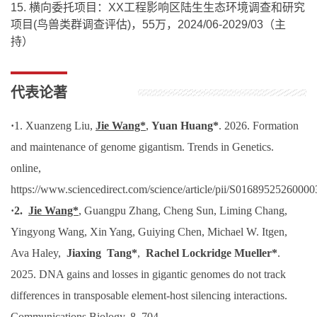
项目(鸟兽类群调查评估)，55万，2024/06-2029/03（主
持）
代表论著
·
1. Xuanzeng Liu,
Jie Wang*
,
Yuan Huang*
. 2026. Formation
and maintenance of genome gigantism. Trends in Genetics.
online,
https://www.sciencedirect.com/science/article/pii/S0168952526000
·
2.
Jie Wang*
, Guangpu Zhang, Cheng Sun, Liming Chang,
Yingyong Wang, Xin Yang, Guiying Chen, Michael W. Itgen,
Ava Haley,
Jiaxing
Tang*
,
Rachel Lockridge Mueller*
.
2025. DNA gains and losses in gigantic genomes do not track
differences in transposable element-host silencing interactions.
Communications Biology, 8, 704.