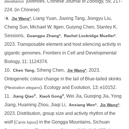
224. (in Chinese)
.
, Liang Yuan, Jiaxing Tang, Jiongyu Liu,
·9
Jie Wang*
Cheng Sun, Michael W. Itgen, Guiying Chen, Stanley K.
Sessions,
,
.
Guangpu Zhang*
Rachel Lockridge Mueller*
2023. Transposable element and host silencing activity in
gigantic genomes. Frontiers in Cell and Developmental
Biology, 11: 1124374.
10.
, Siheng Chen,
. 2023.
Chen Yang
Jie Wang*
Ontogenetic colour change in the tail of Blue-tailed skinks
(
). Ecology and Evolution, 13: e10152.
Plestodion elegans
#
#
11.
,
, Wei Jia, Guoqing Jia, Yong
Jiang Qiao
Xiaoli Gong
Jiang, Huaming Zhou, Jiaqi Li,
,
.
Anxiang Wen*
Jie Wang*
2023. Distribution, group size and activity rhythm of the
wolf (
) in the Gongga Mountains, Sichuan
Canis lupus
Province. Acta Theriologca Sinica, 43(3): 248-257. (in