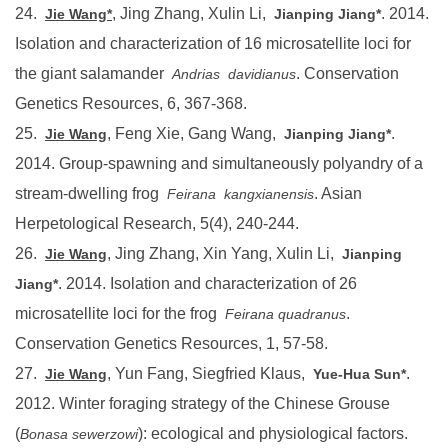
24.
, Jing Zhang, Xulin Li,
. 2014.
Jie Wang*
Jianping Jiang*
Isolation and characterization of 16 microsatellite loci for
the giant salamander
. Conservation
Andrias
davidianus
Genetics Resources, 6, 367-368.
25.
, Feng Xie, Gang Wang,
.
Jie Wang
Jianping Jiang*
2014. Group-spawning and simultaneously polyandry of a
stream-dwelling frog
. Asian
Feirana
kangxianensis
Herpetological Research, 5(4), 240-244.
26.
, Jing Zhang, Xin Yang, Xulin Li,
Jie Wang
Jianping
. 2014. Isolation and characterization of 26
Jiang*
microsatellite loci for the frog
.
Feirana quadranus
Conservation Genetics Resources, 1, 57-58.
27.
, Yun Fang, Siegfried Klaus,
.
Jie Wang
Yue-Hua Sun*
2012. Winter foraging strategy of the Chinese Grouse
(
): ecological and physiological factors.
Bonasa sewerzowi